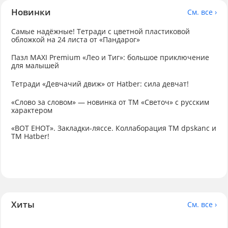
Новинки
См. все ›
Самые надёжные! Тетради с цветной пластиковой
обложкой на 24 листа от «Пандарог»
Пазл MAXI Premium «Лео и Тиг»: большое приключение
для малышей
Тетради «Девчачий движ» от Hatber: сила девчат!
«Слово за словом» — новинка от ТМ «Светоч» с русским
характером
«ВОТ ЕНОТ». Закладки-ляссе. Коллаборация TM dpskanc и
ТМ Hatber!
Хиты
См. все ›