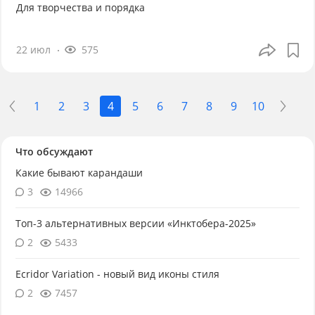
Для творчества и порядка
22 июл
575
1
2
3
4
5
6
7
8
9
10
Что обсуждают
Какие бывают карандаши
3
14966
Топ-3 альтернативных версии «Инктобера-2025»
2
5433
Ecridor Variation - новый вид иконы стиля
2
7457