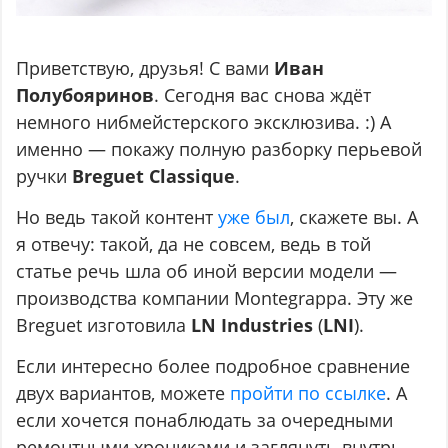
Приветствую, друзья! С вами
Иван
Полубояринов
. Сегодня вас снова ждёт
немного нибмейстерского эксклюзива. :) А
именно — покажу полную разборку перьевой
ручки
Breguet Classique
.
Но ведь такой контент
уже был
, скажете вы. А
я отвечу: такой, да не совсем, ведь в той
статье речь шла об иной версии модели —
производства компании Montegrappa. Эту же
Breguet изготовила
LN Industries
(
LNI
).
Если интересно более подробное сравнение
двух вариантов, можете
пройти по ссылке
. А
если хочется понаблюдать за очередными
ремонтными хрониками и заглянуть внутрь