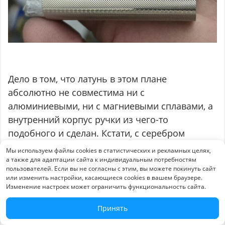
Дело в том, что латунь в этом плане
абсолютно не совместима ни с
алюминиевыми, ни с магниевыми сплавами, а
внутренний корпус ручки из чего-то
подобного и сделан. Кстати, с серебром
подобные сплавы тоже дружат плохо. Такие
Мы используем файлы cookies в статистических и рекламных целях,
пары металлов даже при небольшой
а также для адаптации сайта к индивидуальным потребностям
пользователей. Если вы не согласны с этим, вы можете покинуть сайт
относительной влажности способны вызвать
или изменить настройки, касающиеся cookies в вашем браузере.
контактную (гальваническую) коррозию, а уж
Изменение настроек может ограничить функциональность сайта.
залитые водой — подавно.
Принять
Если интересна тема совместимости металлов,