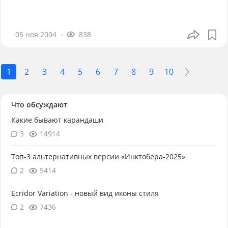
05 ноя 2004
838
1
2
3
4
5
6
7
8
9
10
Что обсуждают
Какие бывают карандаши
3
14914
Топ-3 альтернативных версии «Инктобера-2025»
2
5414
Ecridor Variation - новый вид иконы стиля
2
7436