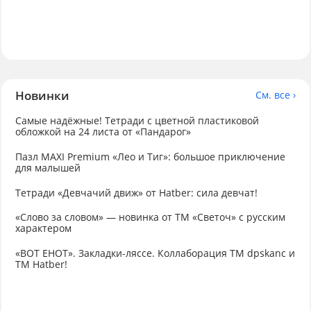
Новинки
См. все ›
Самые надёжные! Тетради с цветной пластиковой
обложкой на 24 листа от «Пандарог»
Пазл MAXI Premium «Лео и Тиг»: большое приключение
для малышей
Тетради «Девчачий движ» от Hatber: сила девчат!
«Слово за словом» — новинка от ТМ «Светоч» с русским
характером
«ВОТ ЕНОТ». Закладки-ляссе. Коллаборация TM dpskanc и
ТМ Hatber!