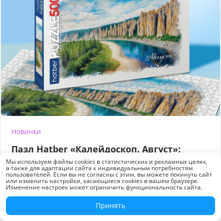
Новинки
Пазл Hatber «Калейдоскоп. Август»:
пейзаж, который манит в путь
Мы используем файлы cookies в статистических и рекламных целях,
а также для адаптации сайта к индивидуальным потребностям
пользователей. Если вы не согласны с этим, вы можете покинуть сайт
500 элементов
или изменить настройки, касающиеся cookies в вашем браузере.
Изменение настроек может ограничить функциональность сайта.
Принять
31 июл
407