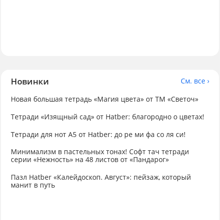
Новинки
См. все ›
Новая большая тетрадь «Магия цвета» от ТМ «Светоч»
Тетради «Изящный сад» от Hatber: благородно о цветах!
Тетради для нот А5 от Hatber: до ре ми фа со ля си!
Минимализм в пастельных тонах! Софт тач тетради
серии «Нежность» на 48 листов от «Пандарог»
Пазл Hatber «Калейдоскоп. Август»: пейзаж, который
манит в путь