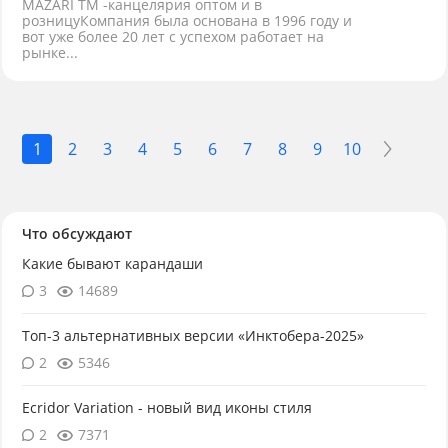
MAZARI ТМ -канцелярия оптом и в
розницуКомпания была основана в 1996 году и
вот уже более 20 лет с успехом работает на
рынке...
1
2
3
4
5
6
7
8
9
10
Что обсуждают
Какие бывают карандаши
3
14689
Топ-3 альтернативных версии «Инктобера-2025»
2
5346
Ecridor Variation - новый вид иконы стиля
2
7371