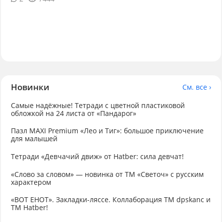
Новинки
См. все ›
Самые надёжные! Тетради с цветной пластиковой
обложкой на 24 листа от «Пандарог»
Пазл MAXI Premium «Лео и Тиг»: большое приключение
для малышей
Тетради «Девчачий движ» от Hatber: сила девчат!
«Слово за словом» — новинка от ТМ «Светоч» с русским
характером
«ВОТ ЕНОТ». Закладки-ляссе. Коллаборация TM dpskanc и
ТМ Hatber!