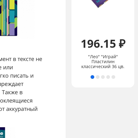
196.15 ₽
Цена:
не указана
"Лео" "Учись" LSCP-12
"Лео" "Играй"
нт в тексте не
Набор цветных
Пластилин
е или
карандашей
классический 36 цв.
гко писать и
овреждает
 Также в
моклеящиеся
ют аккуратный