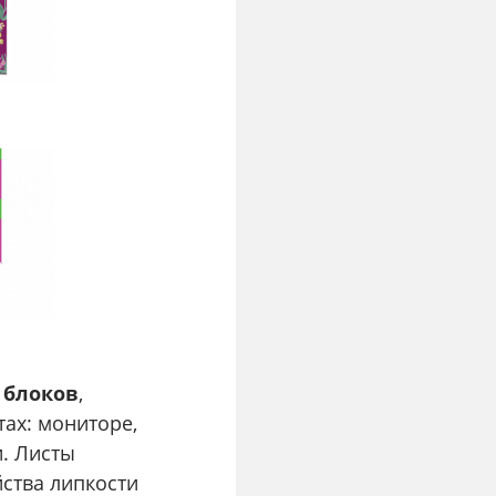
 блоков
,
тах: мониторе,
и. Листы
йства липкости