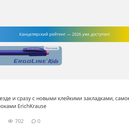
Канцелярский рейтинг — 2026 уже доступен!
везде и сразу с новыми клейкими закладками, сам
оками ErichKrause
1
702
0