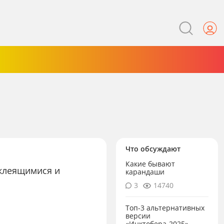
Что обсуждают
Какие бывают
оклеящимися и
карандаши
3
14740
Топ-3 альтернативных
версии
«Инктобера-2025»