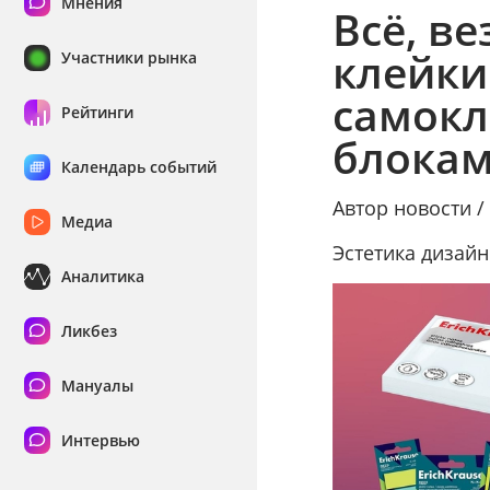
Мнения
Всё, ве
клейки
Участники рынка
самокл
Рейтинги
блокам
Календарь событий
Автор новости 
Медиа
Эстетика дизай
Аналитика
Ликбез
Мануалы
Интервью