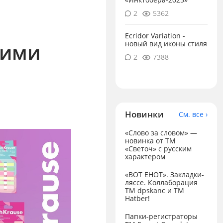
2
5362
Ecridor Variation -
кими
новый вид иконы стиля
2
7388
Новинки
См. все ›
«Слово за словом» —
новинка от ТМ
«Светоч» с русским
характером
«ВОТ ЕНОТ». Закладки-
ляссе. Коллаборация
TM dpskanc и ТМ
Hatber!
Папки-регистраторы