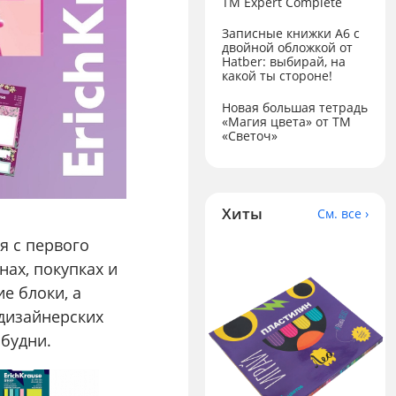
ТМ Expert Complete
Записные книжки А6 с
двойной обложкой от
Hatber: выбирай, на
какой ты стороне!
Новая большая тетрадь
«Магия цвета» от ТМ
«Светоч»
Хиты
См. все ›
я с первого
нах, покупках и
е блоки, а
 дизайнерских
 будни.