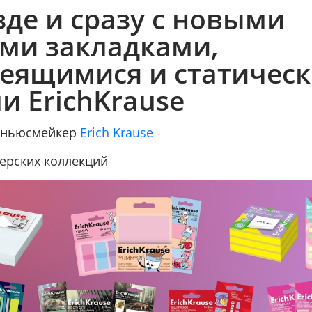
зде и сразу с новыми
ми закладками,
еящимися и статичес
и ErichKrause
/ ньюсмейкер
Erich Krause
нерских коллекций