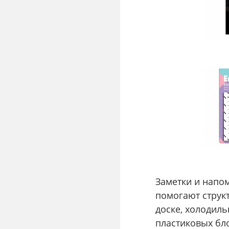
Заметки и напо
помогают структ
доске, холодиль
пластиковых бло