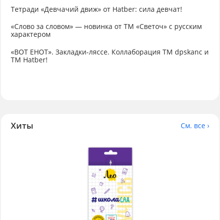
Тетради «Девчачий движ» от Hatber: сила девчат!
«Слово за словом» — новинка от ТМ «Светоч» с русским
характером
«ВОТ ЕНОТ». Закладки-ляссе. Коллаборация TM dpskanc и
ТМ Hatber!
Хиты
См. все ›