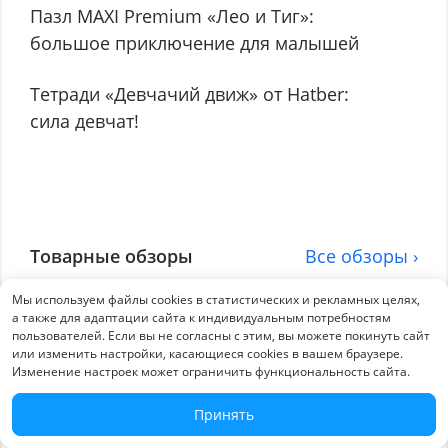
Пазл MAXI Premium «Лео и Тиг»:
большое приключение для малышей
Тетради «Девчачий движ» от Hatber:
сила девчат!
Товарные обзоры
Все обзоры ›
Мы используем файлы cookies в статистических и рекламных целях,
а также для адаптации сайта к индивидуальным потребностям
Дизайнерская коллекция NEWtone
пользователей. Если вы не согласны с этим, вы можете покинуть сайт
PASTEL от Hatber: закон всемирного
или изменить настройки, касающиеся cookies в вашем браузере.
Изменение настроек может ограничить функциональность сайта.
тяготения… к нежному цвету
23 дек 2025
780
Принять