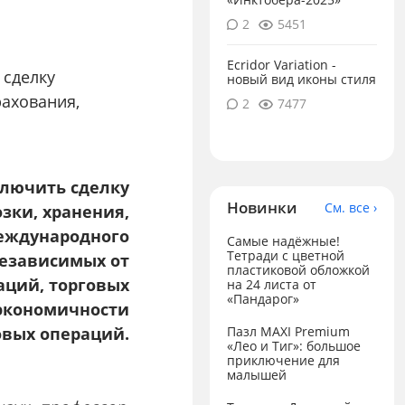
2
5451
Ecridor Variation -
 сделку
новый вид иконы стиля
рахования,
2
7477
ключить сделку
Новинки
См. все ›
зки, хранения,
международного
Самые надёжные!
Тетради с цветной
независимых от
пластиковой обложкой
аций, торговых
на 24 листа от
«Пандарог»
 экономичности
овых операций.
Пазл MAXI Premium
«Лео и Тиг»: большое
приключение для
малышей