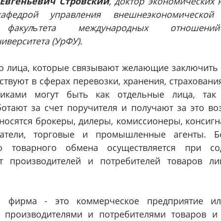
Eвгеньeвич Cтpовский
, доктор экономических 
афедрой управления внешнеэкономической 
 факул
ь
тета международных отношений
ниверситета (УpФУ).
то лица, которые связывают желающие заключить 
твуют в сферах перевозки, хранения, страховани
иками могут быть как отдельные лица, так
отают за счет поручителя и получают за это во
носятся брокеры, дилеры, комиссионеры, консигн
патели, торговые и промышленные агенты. Б
о товарного обмена осуществляется при со
т производителей и потребителей товаров лиц
я фирма - это коммерческое предприятие ил
 производителями и потребителями товаров и