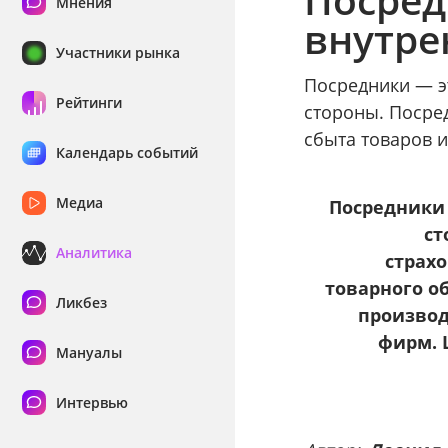
Мнения
внутре
Участники рынка
Посредники — э
Рейтинги
стороны. Посред
сбыта товаров и
Календарь событий
Медиа
Посредники 
ст
Аналитика
страх
товарного о
Ликбез
производ
фирм. 
Мануалы
Интервью