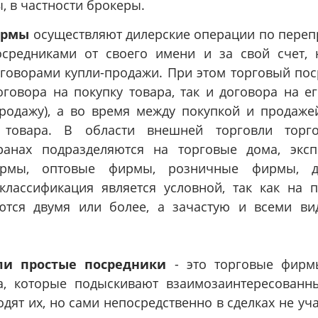
, в частности брокеры.
ирмы
осуществляют дилерские операции по переп
осредниками от своего имени и за свой счет, 
говорами купли-продажи. При этом торговый пос
оговора на покупку товара, так и договора на 
родажу), а во время между покупкой и продаже
м товара. В области внешней торговли тор
ранах подразделяются на торговые дома, экс
рмы, оптовые фирмы, розничные фирмы, ди
 классификация является условной, так как на 
тся двумя или более, а зачастую и всеми ви
ли простые посредники
- это торговые фирмы
а, которые подыскивают взаимозаинтересованн
одят их, но сами непосредственно в сделках не уч