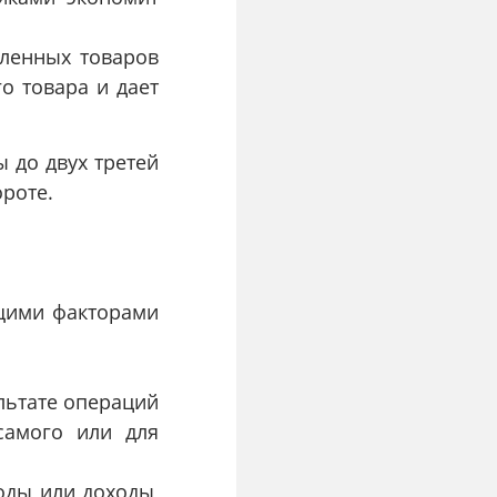
ленных товаров
о товара и дает
 до двух третей
роте.
щими факторами
ультате операций
самого или для
ходы или доходы,