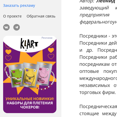
Автор:
Лeoнид 
Заказать рекламу
заведующий к
предприятия
О проекте
Обратная связь
федерального
у
Посредники - э
Посредники дейс
и др. Посредн
Посредники раб
посредникам от
оптовые поку
международног
независимых о
торговых фирм.
Посредническа
стоящие между