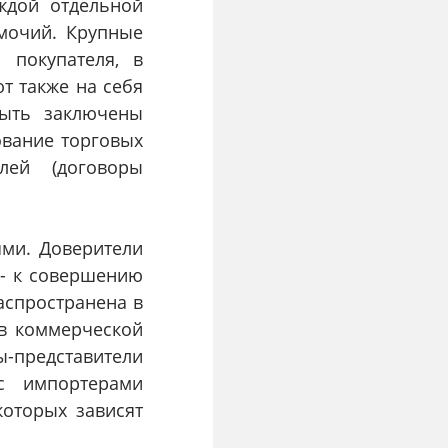
ждой отдельной
омочий. Крупные
 покупателя, в
т также на себя
быть заключены
ование торговых
лей (договоры
ями. Доверители
 - к совершению
распространена в
 в коммерческой
ы-представители
 с импортерами
которых зависят