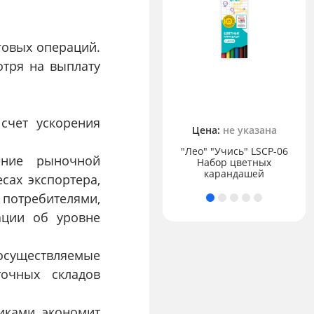
говых операций.
отря на выплату
 счет ускорения
Цена:
не указана
"Лео" "Учись" LSCP-06
Цена:
не указана
ение рыночной
Набор цветных
GIOTTO Decor Materials
карандашей
сах экспортера,
 потребителями,
ации об уровне
существляемые
очных складов
иками экономит