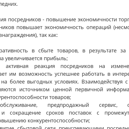
ледних.
ия посредников - повышение экономичности тор
ников повышает экономичность операций (несм
награждения), так как:
ративность в сбыте товаров, в результате за
ла увеличивается прибыль;
и активная реакция посредников на измен
ет им возможность успешнее работать в интере
 на более выгодных условиях. Взаимодействуя с
ляются источником ценной первичной информ
урентоспособности товаров;
обслуживание, предпродажный сервис, о
, и сокращение сроков поставок с промежут
овышению конкурентоспособности;
звитие сбытовой сети преуспевающими посредн