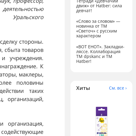
наук, профессор,
Тетради «Девчачий
движ» от Hatber: сила
деятельностью
девчат!
 Уральского
«Слово за словом» —
новинка от ТМ
«Светоч» с русским
характером
сделку стороны.
«ВОТ ЕНОТ». Закладки-
я, сбыта товаров
ляссе. Коллаборация
TM dpskanc и ТМ
 и учреждения.
Hatber!
знаграждение. К
аторы, маклеры,
олее половины
Хиты
См. все ›
действии таких
, организаций,
и организация,
 содействующие