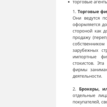
торговые агенты
1.
Торговые ф
Они ведутся п
оформляется до
стороной как д
продажу (переп
собственнико
зарубежных ст
импортные фи
стокистов. Эта
фирмы занимаю
деятельности.
2.
Брокеры, и
отдельные лиц
покупателей, св