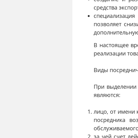
средства экспор
специализация
позволяет сниз
дополнительную
В настоящее вр
реализации тов
Виды посреднич
При выделении
являются:
лицо, от имени 
посредника во
обслуживаемого
за чей счет дей