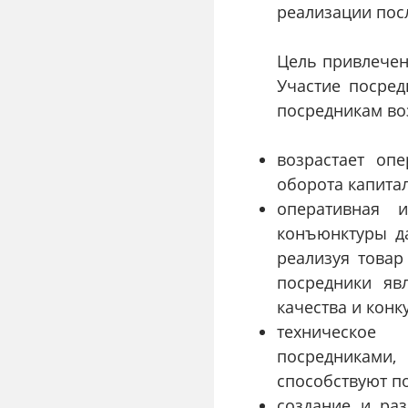
реализации пос
Цель привлечен
Участие посред
посредникам воз
возрастает опе
оборота капита
оперативная 
конъюнктуры да
реализуя товар
посредники яв
качества и конк
техническое 
посредниками
способствуют п
создание и ра