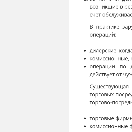
возникшие в рез
счет обслужива
В практике за
операций:
дилерские, когд
комиссионные, к
операции по д
действует от чу
Существующая 
торговых посре
торгово-посред
торговые фирмы
комиссионные 