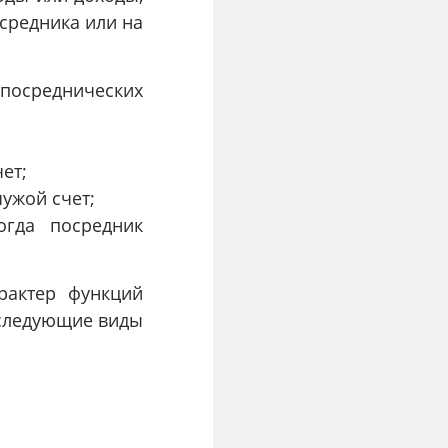
осредника или на
посреднических
чет;
чужой счет;
огда посредник
рактер функций
 следующие виды