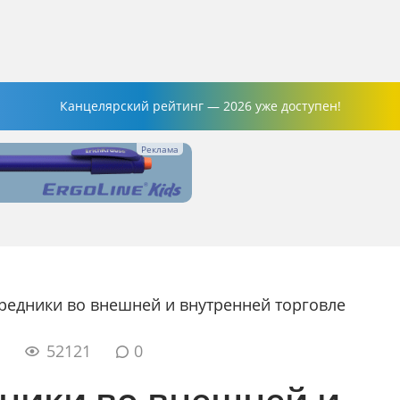
Канцелярский рейтинг — 2026 уже доступен!
редники во внешней и внутренней торговле
5
52121
0
ники во внешней и