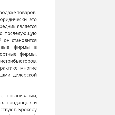
родаже товаров.
юридически это
редник является
его последующую
й он становится
говые фирмы в
портные фирмы,
стрибьюторов,
практике многие
дами дилерской
, организации,
ых продавцов и
аствуют. Брокеру