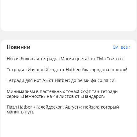
Новинки
См. все ›
Новая большая тетрадь «Магия цвета» от ТМ «Светоч»
Тетради «Изящный сад» от Hatber: благородно о цветах!
Тетради для нот А5 от Hatber: до ре ми фа со ля си!
Минимализм в пастельных тонах! Софт тач тетради
серии «Нежность» на 48 листов от «Пандарог»
Пазл Hatber «Калейдоскоп. Август»: пейзаж, который
манит в путь