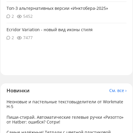
Топ-3 альтернативных версии «Инктобера-2025»
2
5452
Ecridor Variation - новый вид иконы стиля
2
7477
Новинки
См. все ›
Неоновые и пастельные текстовыделители от Workmate
H-5
Пиши-стирай. Автоматические гелевые ручки «Ризотто»
от Hatber: ошибся? Сотри!
Самые надёжные! Тетради с цветной пластиковой