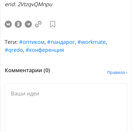
erid: 2VtzqvQMnpu
Теги:
#оптиком
,
#пандарог
,
#workmate
,
#qredo
,
#конференция
Комментарии (
0
)
Правила ›