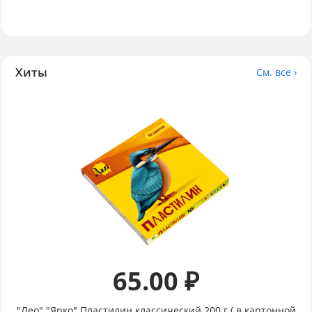
Хиты
См. все ›
65.00 ₽
"Лео" "Ярко" Пластилин классический 200 г ( в картонной