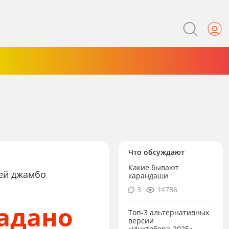
Что обсуждают
Какие бывают
шей джамбо
карандаши
3
14786
задано
Топ-3 альтернативных
версии
«Инктобера-2025»