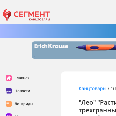
Главная
Канцтовары
/
"
Новости
"Лео" "Рас
Лонгриды
трехгранн