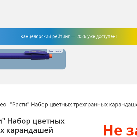
Канцелярский рейтинг — 2026 уже доступен!
Лео" "Расти" Набор цветных трехгранных каранда
ти" Набор цветных
Не 
ых карандашей