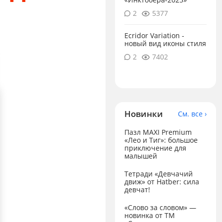
2
5377
Ecridor Variation -
новый вид иконы стиля
2
7402
Новинки
См. все ›
Пазл MAXI Premium
«Лео и Тиг»: большое
приключение для
малышей
Тетради «Девчачий
движ» от Hatber: сила
девчат!
«Слово за словом» —
новинка от ТМ