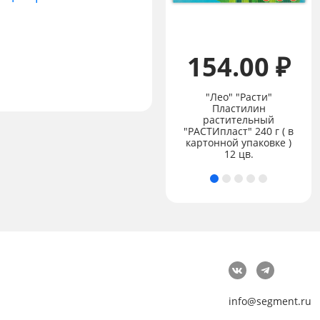
154.00 ₽
159.00 ₽
"Лео" "Расти"
Пластилин
растительный
Краска гуашь "Лео"
"РАСТИпласт" 240 г ( в
"Ярко" набор 9 цв. 20
картонной упаковке )
мл .
12 цв.
info@segment.ru