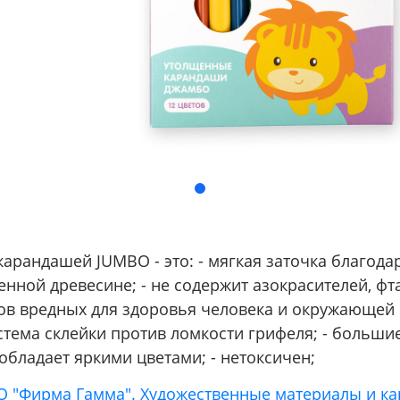
арандашей JUMBO - это: - мягкая заточка благода
нной древесине; - не содержит азокрасителей, фт
ов вредных для здоровья человека и окружающей 
стема склейки против ломкости грифеля; - больши
- обладает яркими цветами; - нетоксичен;
О "Фирма Гамма". Художественные материалы и к