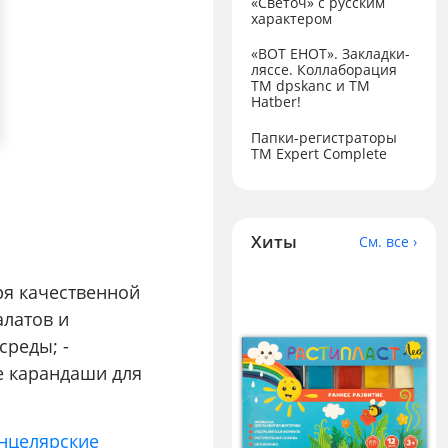
«Светоч» с русским
характером
«ВОТ ЕНОТ». Закладки-
ляссе. Коллаборация
TM dpskanc и ТМ
Hatber!
Папки-регистраторы
ТМ Expert Complete
Хиты
См. все ›
ря качественной
алатов и
среды; -
е карандаши для
анцелярские