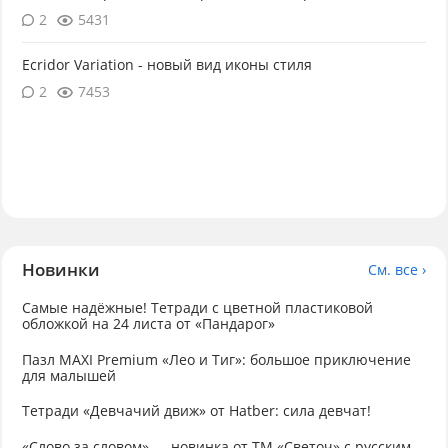
2
5431
Ecridor Variation - новый вид иконы стиля
2
7453
Новинки
См. все ›
Самые надёжные! Тетради с цветной пластиковой
обложкой на 24 листа от «Пандарог»
Пазл MAXI Premium «Лео и Тиг»: большое приключение
для малышей
Тетради «Девчачий движ» от Hatber: сила девчат!
«Слово за словом» — новинка от ТМ «Светоч» с русским