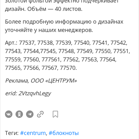
золотой фольгой эффектно подчеркивает
дизайн. Объём — 40 листов.
Более подробную информацию о дизайнах
уточняйте у наших менеджеров.
Арт.: 77537, 77538, 77539, 77540, 77541, 77542,
77543, 77544,77545, 77548, 77549, 77550, 77551,
77559, 77560, 777561, 77562, 77563, 77564,
77565, 77566, 77567, 77570.
Реклама
, ООО
«ЦЕНТРУМ
»
erid: 2VtzqvhLegy
Теги:
#centrum
,
#блокноты