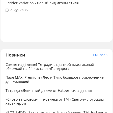
Ecridor Variation - новый вид иконы стиля
2
7436
Новинки
См. все ›
Самые надёжные! Тетради с цветной пластиковой
обложкой на 24 листа от «Пандарог»
Пазл MAXI Premium «Лео и Тиг»: большое приключение
для малышей
Тетради «Девчачий движ» от Hatber: сила девчат!
«Слово за словом» — новинка от ТМ «Светоч» с русским
характером
«ВОТ ЕНОТ». Закладки-ляссе. Коллаборация TM dpskanc и