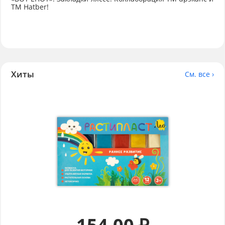
ТМ Hatber!
Хиты
См. все ›