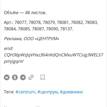
Объём — 48 листов.
Арт.: 78077, 78078, 78079, 78081, 78082, 78083,
78084, 78085, 78087, 78090, 78137.
Реклама
, ООО
«ЦЕНТРУМ
»
erid:
CQH36pWzJqVHxz364nKdQnCMxuWTCsig3WELS7
pmjigqnV
Теги:
#centrum
,
#центрум
,
#дневники