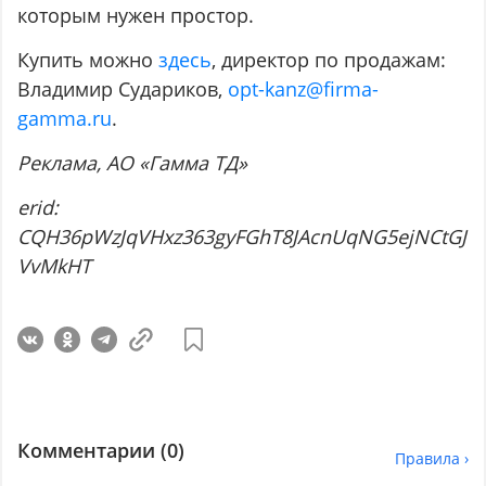
которым нужен простор.
Купить можно
здесь
, директор по продажам:
Владимир Судариков,
opt-kanz@firma-
gamma.ru
.
Реклама
, АО
«Гамма
ТД
»
erid:
CQH36pWzJqVHxz363gyFGhT8JAcnUqNG5ejNCtGJ
VvMkHT
Комментарии (
0
)
Правила ›