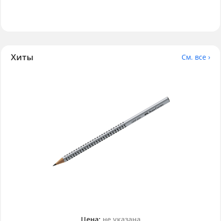
Хиты
См. все ›
Цена:
не указана