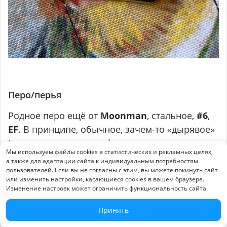
Перо/перья
Родное перо ещё от
Moonman
, стальное,
#6
,
EF
. В принципе, обычное, зачем-то «дырявое»
(никаких выступов на фидере в этом месте я не
Мы используем файлы cookies в статистических и рекламных целях,
нашёл).
а также для адаптации сайта к индивидуальным потребностям
пользователей. Если вы не согласны с этим, вы можете покинуть сайт
Благодаря тому, что оно без труда
или изменить настройки, касающиеся cookies в вашем браузере.
Изменение настроек может ограничить функциональность сайта.
вытаскивается, можно менять прямо на
заправленной ручке, не боясь перепачкаться
Принять
чернилами. Ну и было у меня три немецких