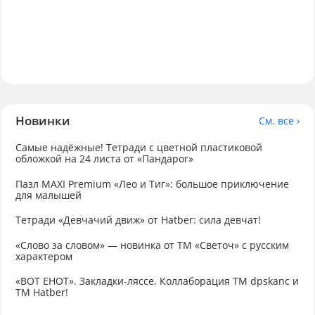
Новинки
См. все ›
Самые надёжные! Тетради с цветной пластиковой
обложкой на 24 листа от «Пандарог»
Пазл MAXI Premium «Лео и Тиг»: большое приключение
для малышей
Тетради «Девчачий движ» от Hatber: сила девчат!
«Слово за словом» — новинка от ТМ «Светоч» с русским
характером
«ВОТ ЕНОТ». Закладки-ляссе. Коллаборация TM dpskanc и
ТМ Hatber!