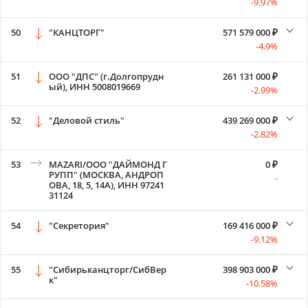
-9.97%
50
"КАНЦТОРГ"
571 579 000 ₽
-4.9%
51
ООО "ДПС" (г.Долгопрудн
261 131 000 ₽
ый), ИНН 5008019669
-2.99%
52
"Деловой стиль"
439 269 000 ₽
-2.82%
53
MAZARI/ООО "ДАЙМОНД Г
0 ₽
РУПП" (МОСКВА, АНДРОП
-
ОВА, 18, 5, 14А), ИНН 97241
31124
54
"Секретория"
169 416 000 ₽
-9.12%
55
"Сибирьканцторг/СибВер
398 903 000 ₽
к"
-10.58%