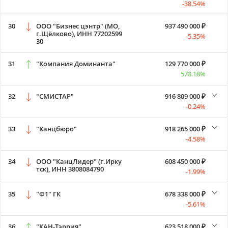
-38.54%
30
ООО "Бизнес цэнтр" (МО,
937 490 000 ₽
г.Щёлково), ИНН 77202599
-5.35%
30
31
"Компания Доминанта"
129 770 000 ₽
578.18%
32
"СМИСТАР"
916 809 000 ₽
-0.24%
33
"Канцбюро"
918 265 000 ₽
-4.58%
34
ООО "КанцЛидер" (г.Ирку
608 450 000 ₽
тск), ИНН 3808084790
-1.99%
35
"Ф1" ГК
678 338 000 ₽
-5.61%
36
"КАН-Тэррия"
623 518 000 ₽