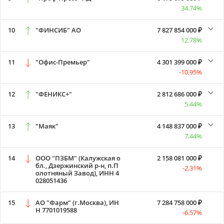
34.74%
10
"ФИНСИБ" АО
7 827 854 000 ₽
12.78%
11
"Офис-Премьер"
4 301 399 000 ₽
-10.95%
12
"ФЕНИКС+"
2 812 686 000 ₽
5.44%
13
"Маяк"
4 148 837 000 ₽
7.44%
14
ООО "ПЗБМ" (Калужская о
2 158 081 000 ₽
бл., Дзержинский р-н, п.П
-2.31%
олотняный Завод), ИНН 4
028051436
15
АО "Фарм" (г.Москва), ИН
7 284 758 000 ₽
Н 7701019588
-6.57%