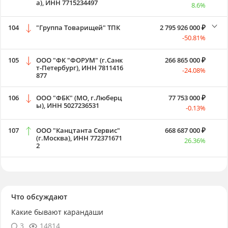
а), ИНН 7715234497
8.6%
104
"Группа Товарищей" ТПК
2 795 926 000 ₽
-50.81%
105
ООО "ФК "ФОРУМ" (г.Санк
266 865 000 ₽
т-Петербург), ИНН 7811416
-24.08%
877
106
ООО "ФБК" (МО, г.Люберц
77 753 000 ₽
ы), ИНН 5027236531
-0.13%
107
ООО "Канцтанта Сервис"
668 687 000 ₽
(г.Москва), ИНН 772371671
26.36%
2
Что обсуждают
Какие бывают карандаши
3
14814