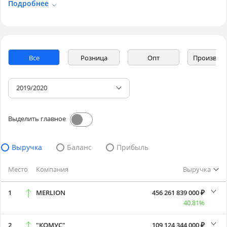
Подробнее
Все
Розница
Опт
Производ
2019/2020
Выделить главное
Выручка
Баланс
Прибыль
Место
Компания
Выручка
1
MERLION
456 261 839 000 ₽
40.81%
2
"КОМУС"
109 124 344 000 ₽