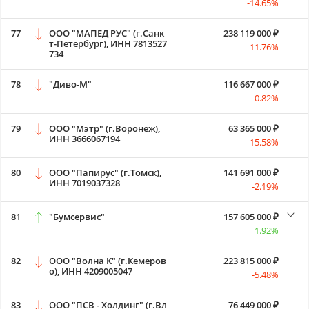
-14.65%
77
ООО "МАПЕД РУС" (г.Санк
238 119 000 ₽
т-Петербург), ИНН 7813527
-11.76%
734
78
"Диво-М"
116 667 000 ₽
-0.82%
79
ООО "Мэтр" (г.Воронеж),
63 365 000 ₽
ИНН 3666067194
-15.58%
80
ООО "Папирус" (г.Томск),
141 691 000 ₽
ИНН 7019037328
-2.19%
81
"Бумсервис"
157 605 000 ₽
1.92%
82
ООО "Волна К" (г.Кемеров
223 815 000 ₽
о), ИНН 4209005047
-5.48%
83
ООО "ПСВ - Холдинг" (г.Вл
76 449 000 ₽