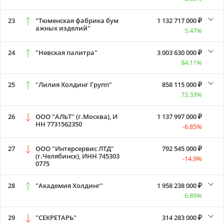
23
"Тюменская фабрика бум
1 132 717 000 ₽
ажных изделий"
5.47%
24
"Невская палитра"
3 003 630 000 ₽
84.11%
25
"Лилия Холдинг Групп"
858 115 000 ₽
73.33%
26
ООО "АЛЬТ" (г.Москва), И
1 137 997 000 ₽
НН 7731562350
-6.85%
27
ООО "Интерсервис ЛТД"
792 545 000 ₽
(г.Челябинск), ИНН 745303
-14.9%
0775
28
"Академия Холдинг"
1 958 238 000 ₽
6.89%
29
"СЕКРЕТАРЬ"
314 283 000 ₽