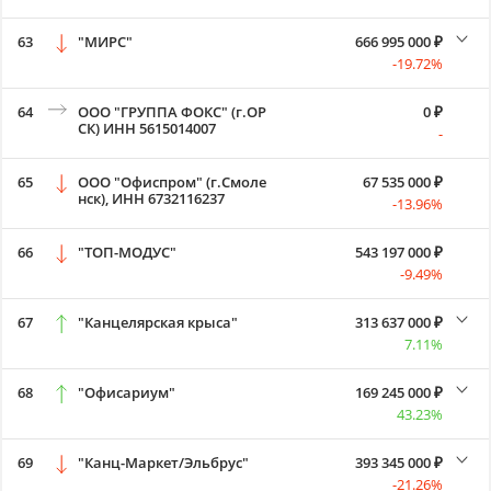
63
"МИРС"
666 995 000 ₽
-19.72%
64
ООО "ГРУППА ФОКС" (г.ОР
0 ₽
СК) ИНН 5615014007
-
65
ООО "Офиспром" (г.Смоле
67 535 000 ₽
нск), ИНН 6732116237
-13.96%
66
"ТОП-МОДУС"
543 197 000 ₽
-9.49%
67
"Канцелярская крыса"
313 637 000 ₽
7.11%
68
"Офисариум"
169 245 000 ₽
43.23%
69
"Канц-Маркет/Эльбрус"
393 345 000 ₽
-21.26%