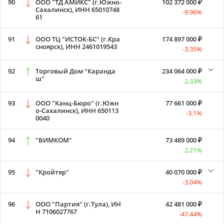
90
ООО "ТД АМИКС" (г.Южно-
102 372 000 ₽
Сахалинск), ИНН 65010748
-9.96%
61
91
ООО ТЦ "ИСТОК-БС" (г.Кра
174 897 000 ₽
сноярск), ИНН 2461019543
-3.35%
92
Торговый Дом "Каранда
234 064 000 ₽
ш"
2.33%
93
ООО "Канц-Бюро" (г.Южн
77 661 000 ₽
о-Сахалинск), ИНН 650113
-3.1%
0040
94
"ВИМКОМ"
73 489 000 ₽
2.21%
95
"Кройтер"
40 070 000 ₽
-3.04%
96
ООО "Партия" (г.Тула), ИН
42 481 000 ₽
Н 7106027767
-47.44%