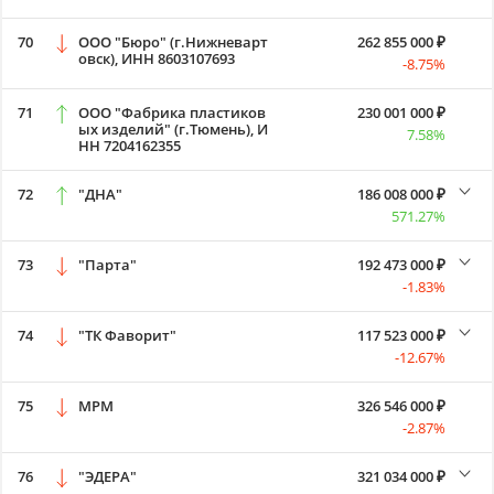
70
ООО "Бюро" (г.Нижневарт
262 855 000 ₽
овск), ИНН 8603107693
-8.75%
71
ООО "Фабрика пластиков
230 001 000 ₽
ых изделий" (г.Тюмень), И
7.58%
НН 7204162355
72
"ДНА"
186 008 000 ₽
571.27%
73
"Парта"
192 473 000 ₽
-1.83%
74
"ТК Фаворит"
117 523 000 ₽
-12.67%
75
MPM
326 546 000 ₽
-2.87%
76
"ЭДЕРА"
321 034 000 ₽