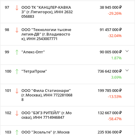
97
ООО ТК "КАНЦЛЕР-КАВКА
38 945 000 ₽
З" (г.Пятигорск), ИНН 2632
-29.26%
056883
98
ООО "Технологии тысяче
91 457 000 ₽
летия-ДВ" (г.Владивосто
-32.04%
к), ИНН 2543007771
99
"Апекс-Опт"
90 005 000 ₽
1.87%
100
"ТетраПром"
736 642 000 ₽
3.69%
101
ООО "Фила Статионари"
199 785 000 ₽
(г.Москва), ИНН 772281068
-13.53%
8
102
ООО "БЭГЗ РИТЕЙЛ" (г.Мо
132 667 000 ₽
сква), ИНН 7714946847
-58.47%
103
ООО "Эссельте" (г.Москв
235 936 000 ₽