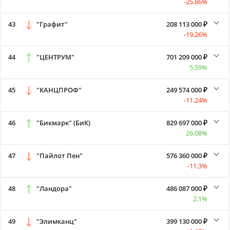
-25.86%
43
"Графит"
208 113 000 ₽
-19.26%
44
"ЦЕНТРУМ"
701 209 000 ₽
5.59%
45
"КАНЦПРОФ"
249 574 000 ₽
-11.24%
46
"Бикмарк" (БиК)
829 697 000 ₽
26.08%
47
"Пайлот Пен"
576 360 000 ₽
-11.3%
48
"Ландора"
486 087 000 ₽
2.1%
49
"Элимканц"
399 130 000 ₽