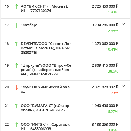
16
АО "БИК СНГ" (г.Москва),
2 725 450 000 ₽
ИНН 7707130374
1.83%
17
"Хатбер"
3 734 786 000 ₽
2.68%
18
DEVENTE/ООО "Сервис Лог
1 379 062 000 ₽
истик" (г.Москва), ИНН 97
18.45%
05088716
19
"Циркуль"/ООО "Впрок-Се
2 809 415 000 ₽
рвис" (г.Набережные Чел
38.6%
ны), ИНН 1650212290
20
"Луч" ПК химический зав
2 371 878 997 ₽
од
-1.73%
21
ООО "БУМАГА-С" (г.Ставр
1 940 436 000 ₽
ополь), ИНН 2634038047
6.27%
22
ООО "ИНТЭК" (г.Саратов),
3 188 253 000 ₽
ИНН 6455006938
3.85%