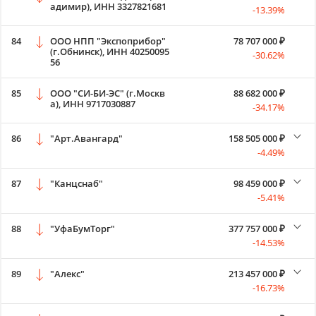
адимир), ИНН 3327821681
-13.39%
84
ООО НПП "Экспоприбор"
78 707 000 ₽
(г.Обнинск), ИНН 40250095
-30.62%
56
85
ООО "СИ-БИ-ЭС" (г.Москв
88 682 000 ₽
а), ИНН 9717030887
-34.17%
86
"Арт.Авангард"
158 505 000 ₽
-4.49%
87
"Канцснаб"
98 459 000 ₽
-5.41%
88
"УфаБумТорг"
377 757 000 ₽
-14.53%
89
"Алекс"
213 457 000 ₽
-16.73%