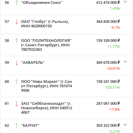
56
"Объединение Союз"
412 474 000 ₽
1.45%
57
ОАО "Глобус" (г.Рыльск),
364 836 000 ₽
ИНН 4620000150
-9.1%
58
ООО "ПОЛИТЕХНОЛОГИЯ"
159 339 000 ₽
(г.Санкт-Петербург), ИНН
11.77%
7807032363
59
"АКВАРЕЛЬ"
369 676 000 ₽
-24.81%
60
ООО "Нева Маркет" (г.Сан
158 241 000 ₽
кт-Петербург), ИНН 781074
103.71%
9506
61
ЗАО "Сиббланкоиздат" (г.
267 061 000 ₽
Новосибирск), ИНН 540512
-17.8%
4067
62
"БАЛЧУГ"
303 322 000 ₽
5.21%