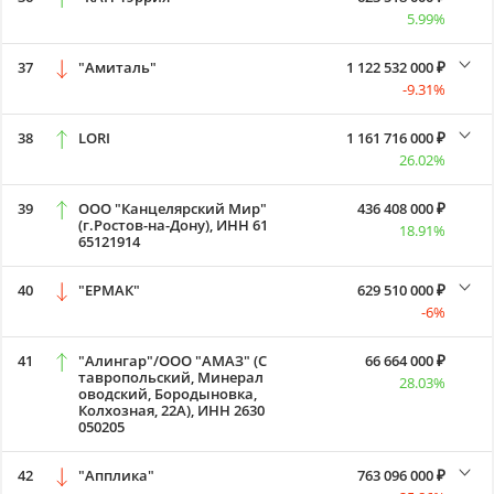
5.99%
37
"Амиталь"
1 122 532 000 ₽
-9.31%
38
LORI
1 161 716 000 ₽
26.02%
39
ООО "Канцелярский Мир"
436 408 000 ₽
(г.Ростов-на-Дону), ИНН 61
18.91%
65121914
40
"ЕРМАК"
629 510 000 ₽
-6%
41
"Алингар"/ООО "АМАЗ" (С
66 664 000 ₽
тавропольский, Минерал
28.03%
оводский, Бородыновка,
Колхозная, 22А), ИНН 2630
050205
42
"Апплика"
763 096 000 ₽