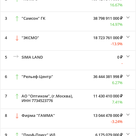
16.67%
3
"Самсон" ГК
38 798 911 000 ₽
14.97%
4
"ЭКСМО"
18 723 761 000 ₽
-13.9%
5
SIMA LAND
0 ₽
-
6
"Рельеф-Центр"
36 444 381 998 ₽
6.27%
7
АО "Оптиком", (г.Москва),
11 430 410 000 ₽
ИНН 7734523776
7.41%
8
Фирма "ГАММА"
13 044 478 000 ₽
-3.24%
9
"Проф-Пресс" ИД
6 175 079 000 ₽