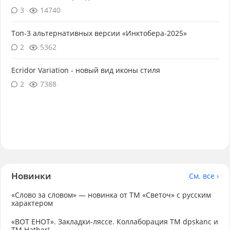
3
14740
Топ-3 альтернативных версии «Инктобера-2025»
2
5362
Ecridor Variation - новый вид иконы стиля
2
7388
Новинки
См. все ›
«Слово за словом» — новинка от ТМ «Светоч» с русским
характером
«ВОТ ЕНОТ». Закладки-ляссе. Коллаборация TM dpskanc и
ТМ Hatber!