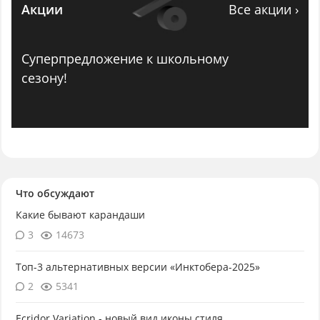
Акции
Все акции ›
Суперпредложение к школьному
сезону!
Что обсуждают
Какие бывают карандаши
3
14673
Топ-3 альтернативных версии «Инктобера-2025»
2
5341
Ecridor Variation - новый вид иконы стиля