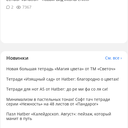
2
7367
Новинки
См. все ›
Новая большая тетрадь «Магия цвета» от ТМ «Светоч»
Тетради «Изящный сад» от Hatber: благородно о цветах!
Тетради для нот А5 от Hatber: до ре ми фа со ля си!
Минимализм в пастельных тонах! Софт тач тетради
серии «Нежность» на 48 листов от «Пандарог»
Пазл Hatber «Калейдоскоп. Август»: пейзаж, который
манит в путь