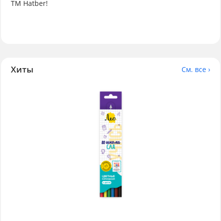
ТМ Hatber!
Хиты
См. все ›