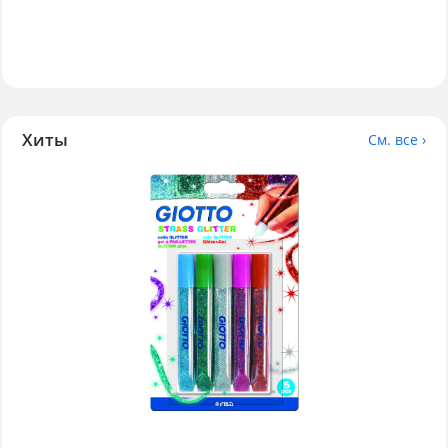
Хиты
См. все ›