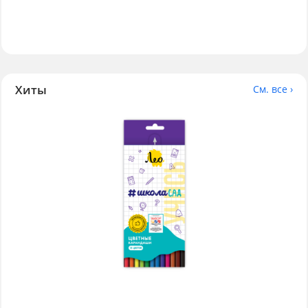
Хиты
См. все ›