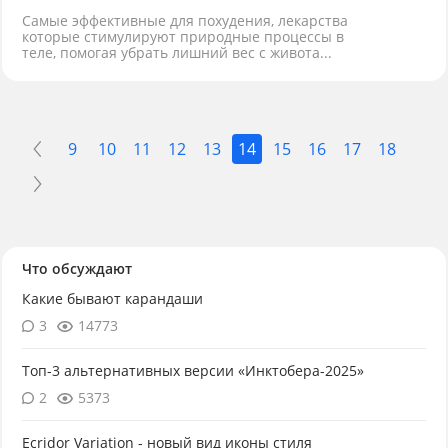
Самые эффективные для похудения, лекарства
которые стимулируют природные процессы в
теле, помогая убрать лишний вес с живота...
9
10
11
12
13
14
15
16
17
18
Что обсуждают
Какие бывают карандаши
3
14773
Топ-3 альтернативных версии «Инктобера-2025»
2
5373
Ecridor Variation - новый вид иконы стиля