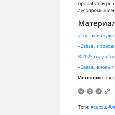
проработки реш
лесопромышлен
Материал
«Свеза» и студ
«Свеза» провод
В 2025 году «Св
«Свеза» вновь п
Источник:
прес
Теги:
#свеза
,
#л