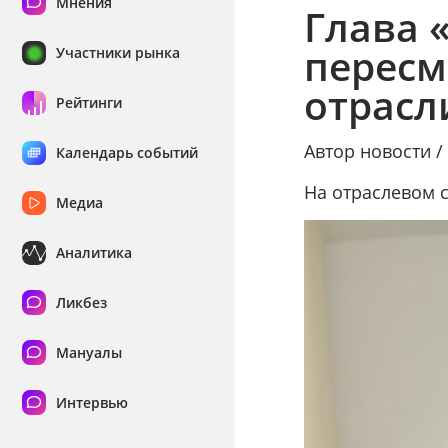
Мнения
Глава 
пересм
Участники рынка
отрасл
Рейтинги
Автор новости 
Календарь событий
На отраслевом 
Медиа
Аналитика
Ликбез
Мануалы
Интервью