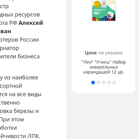
стр
одных ресурсов
орта РФ
Алексей
ван
ртеров России
ернатор
Цена:
не указана
авители бизнеса
"Лео" "Учись" Набор
Цена:
не указана
акварельных
GIOTTO Glitter Glue
карандашей 12 цв.
у из наиболее
осортной
ся на все виды
ственно
товка березы и
При этом
аботки
ойчивости ЛПК.