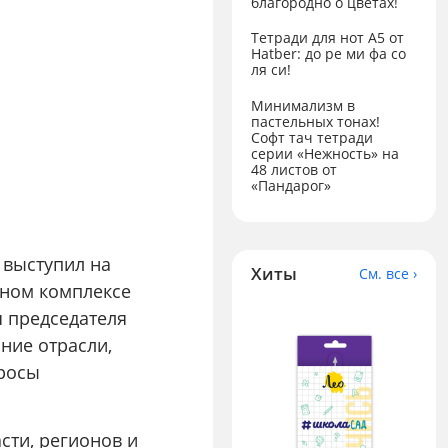
благородно о цветах!
Тетради для нот А5 от
Hatber: до ре ми фа со
ля си!
Минимализм в
пастельных тонах!
Софт тач тетради
серии «Нежность» на
48 листов от
«Пандарог»
 выступил на
Хиты
См. все ›
ном комплексе
я председателя
ние отрасли,
просы
сти, регионов и