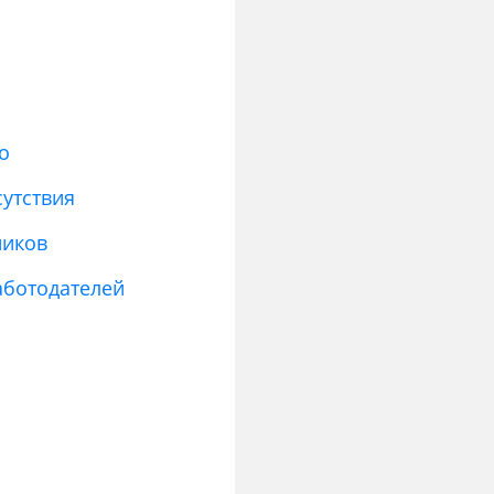
о
сутствия
ников
аботодателей