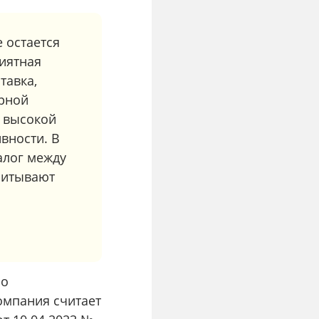
 остается
иятная
тавка,
орной
с высокой
вности. В
алог между
читывают
по
омпания считает