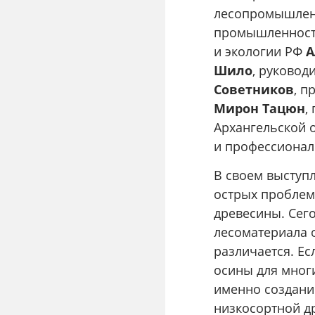
лесопромышленн
промышленност
и экологии РФ
А
Шило
, руковод
Советников
, 
Мирон Тацюн
,
Архангельской 
и профессионал
В своем выступ
острых проблем
древесины. Сег
лесоматериала о
различается. Ес
осины для мног
именно создани
низкосортной д