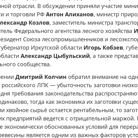
ой отрасли. В обсуждении приняли участие мини
и и торговли РФ
Антон Алиханов
, министр прир
лександр Козлов
, заместитель министра трансп
итель Федерального агентства лесного хозяйства
И
президент Союза лесопромышленников и лесоэкспо
 губернатор Иркутской области
Игорь Кобзев
, губ
области
Александр Цыбульский
, а также предст
ьного сообщества.
лении
Дмитрий Колчин
обратил внимание на одн
 российского ЛПК — убыточность заготовки низк
одня требования законодательства распространяют
динаково, тогда как экономика их заготовки суще
ли хвойное сырьё остается рентабельным, то заго
их предприятий ведется с отрицательной маржой. 
е экономически обоснованных условий для перер
ревесины является одним из важных факторов уст