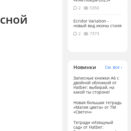
2
5350
есной
Ecridor Variation -
новый вид иконы стиля
2
7373
Новинки
См. все ›
Записные книжки А6 с
двойной обложкой от
Hatber: выбирай, на
какой ты стороне!
Новая большая тетрадь
«Магия цвета» от ТМ
«Светоч»
Тетради «Изящный
сад» от Hatber: