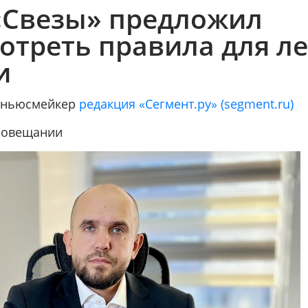
«Свезы» предложил
отреть правила для л
и
/ ньюсмейкер
редакция «Сегмент.ру» (segment.ru)
совещании