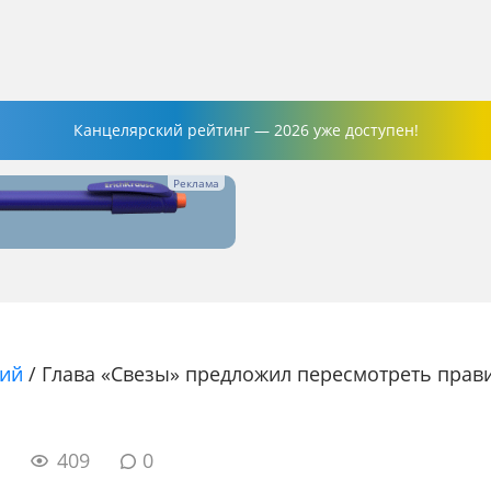
Канцелярский рейтинг — 2026 уже доступен!
ний
/
Глава «Свезы» предложил пересмотреть прави
9
409
0