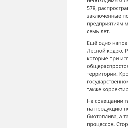
необходимым ск
578, распростра
заключенные по
предприятиям м
семь лет.
Ещё одно направ
Лесной кодекс Р
которые при ис
общераспростра
территории. Кр
государственно
также корректи
На совещании т
на продукцию п
биотоплива, а 
процессов. Сто