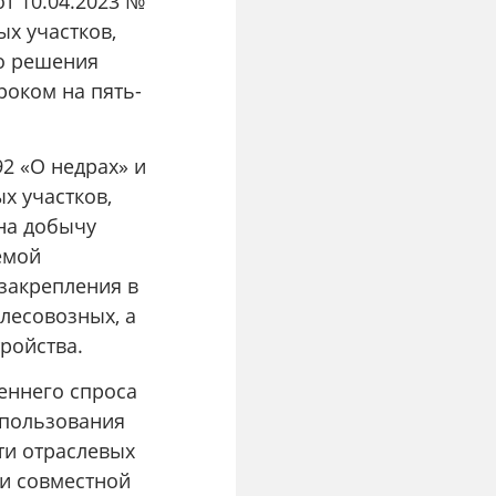
т 10.04.2023 №
ых участков,
го решения
роком на пять-
92 «О недрах» и
х участков,
 на добычу
емой
закрепления в
лесовозных, а
ройства.
еннего спроса
спользования
ти отраслевых
 и совместной