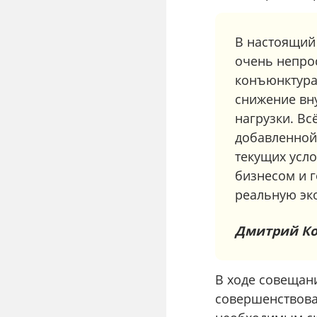
В настоящий
очень непро
конъюнктура 
снижение вну
нагрузки. Вс
добавленной 
текущих усл
бизнесом и 
реальную эк
Дмитрий К
В ходе совещан
совершенствова