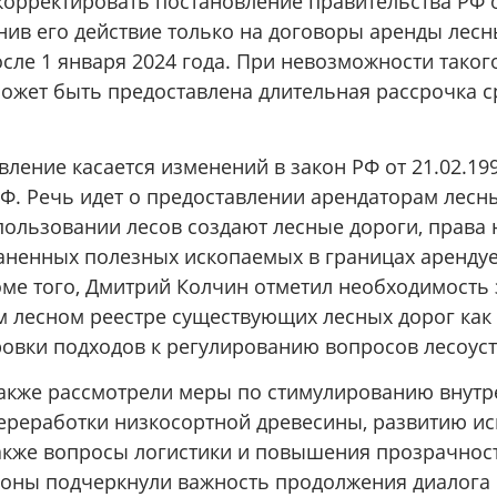
орректировать постановление правительства РФ о
нив его действие только на договоры аренды лесн
сле 1 января 2024 года. При невозможности тако
ожет быть предоставлена длительная рассрочка с
ление касается изменений в закон РФ от 21.02.19
Ф. Речь идет о предоставлении арендаторам лесны
пользовании лесов создают лесные дороги, права
ненных полезных ископаемых в границах аренду
оме того, Дмитрий Колчин отметил необходимость 
м лесном реестре существующих лесных дорог как 
ровки подходов к регулированию вопросов лесоуст
акже рассмотрели меры по стимулированию внутр
ереработки низкосортной древесины, развитию и
также вопросы логистики и повышения прозрачнос
роны подчеркнули важность продолжения диалога