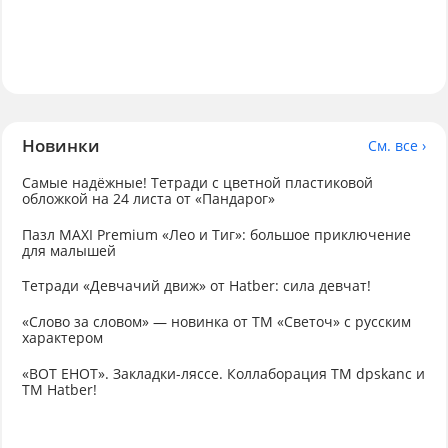
Новинки
См. все ›
Самые надёжные! Тетради с цветной пластиковой
обложкой на 24 листа от «Пандарог»
Пазл MAXI Premium «Лео и Тиг»: большое приключение
для малышей
Тетради «Девчачий движ» от Hatber: сила девчат!
«Слово за словом» — новинка от ТМ «Светоч» с русским
характером
«ВОТ ЕНОТ». Закладки-ляссе. Коллаборация TM dpskanc и
ТМ Hatber!