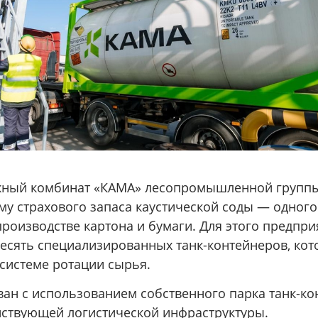
жный комбинат «КАМА» лесопромышленной группы
му страхового запаса каустической соды — одног
роизводстве картона и бумаги. Для этого предпри
десять специализированных танк-контейнеров, ко
 системе ротации сырья.
ван с использованием собственного парка танк-к
йствующей логистической инфраструктуры.