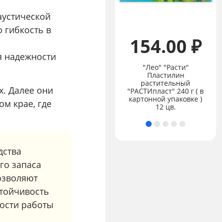
аустической
ю гибкость в
154.00 ₽
я надежности
"Лео" "Расти"
Пластилин
Цена:
не указана
растительный
х. Далее они
"Лео" "Расти" Набор
"РАСТИпласт" 240 г ( в
цветных трехгранных
картонной упаковке )
м крае, где
карандашей джамбо
12 цв.
дства
го запаса
озволяют
стойчивость
ности работы