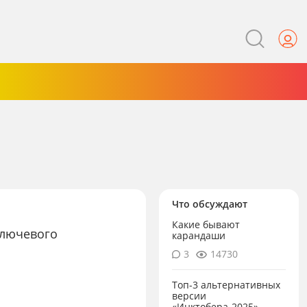
Что обсуждают
Какие бывают
ключевого
карандаши
3
14730
Топ-3 альтернативных
версии
«Инктобера-2025»