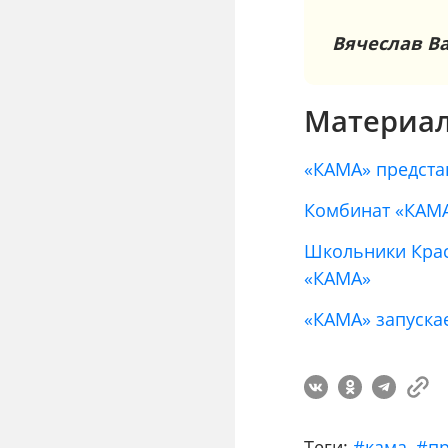
Вячеслав В
Материал
«КАМА» предста
Комбинат «КАМА
Школьники Крас
«КАМА»
«КАМА» запуска
Теги:
#кама
,
#пр