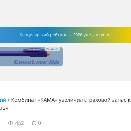
Канцелярский рейтинг — 2026 уже доступен!
ний
/
Комбинат «КАМА» увеличил страховой запас 
рья
7
452
0