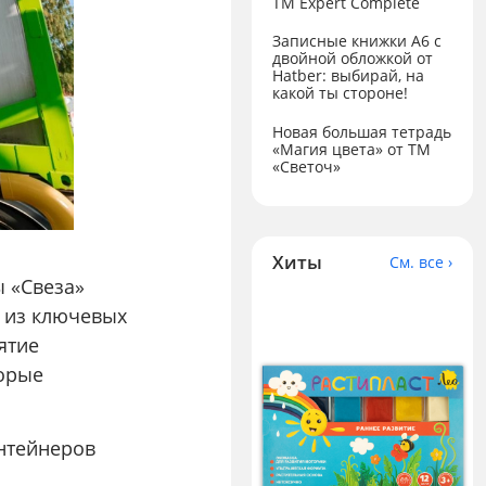
ТМ Expert Complete
Записные книжки А6 с
двойной обложкой от
Hatber: выбирай, на
какой ты стороне!
Новая большая тетрадь
«Магия цвета» от ТМ
«Светоч»
Хиты
См. все ›
 «Свеза»
о из ключевых
ятие
торые
онтейнеров