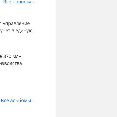
Все новости ›
л управление
учёт в единую
е 370 млн
изводства
Все альбомы ›