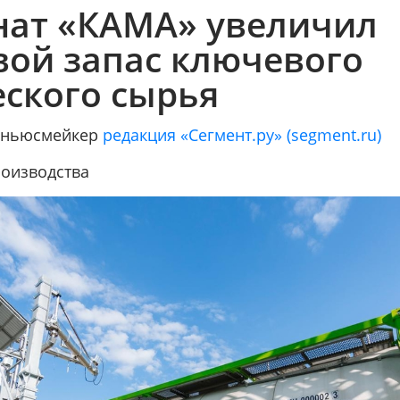
ат «КАМА» увеличил
вой запас ключевого
ского сырья
/ ньюсмейкер
редакция «Сегмент.ру» (segment.ru)
оизводства