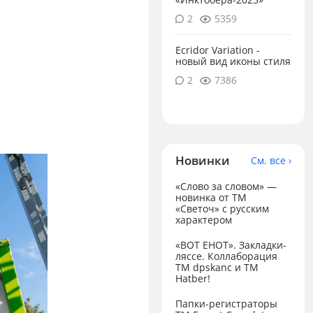
2
5359
Ecridor Variation -
новый вид иконы стиля
2
7386
Новинки
См. все ›
«Слово за словом» —
новинка от ТМ
«Светоч» с русским
характером
«ВОТ ЕНОТ». Закладки-
ляссе. Коллаборация
TM dpskanc и ТМ
Hatber!
Папки-регистраторы