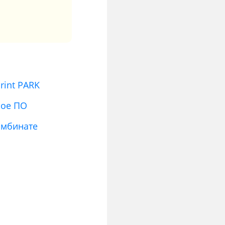
rint PARK
ное ПО
омбинате