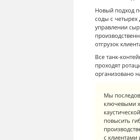
Новый подход п
соды с четырех 
управлении сыр
производственн
отгрузок клиент
Все танк-конте
проходят ротац
организовано н
Мы последов
ключевыми х
каустическо
повысить ги
производстве
с клиентами 