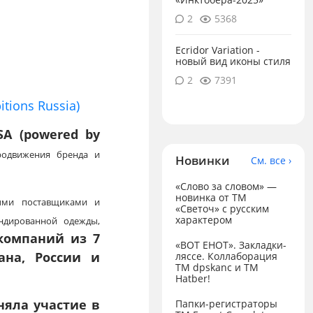
2
5368
Ecridor Variation -
новый вид иконы стиля
2
7391
tions Russia)
A (powered by
родвижения бренда и
Новинки
См. все ›
«Слово за словом» —
новинка от ТМ
ыми поставщиками и
«Светоч» с русским
характером
ендированной одежды,
компаний из 7
«ВОТ ЕНОТ». Закладки-
ана, России и
ляссе. Коллаборация
TM dpskanc и ТМ
Hatber!
няла участие в
Папки-регистраторы