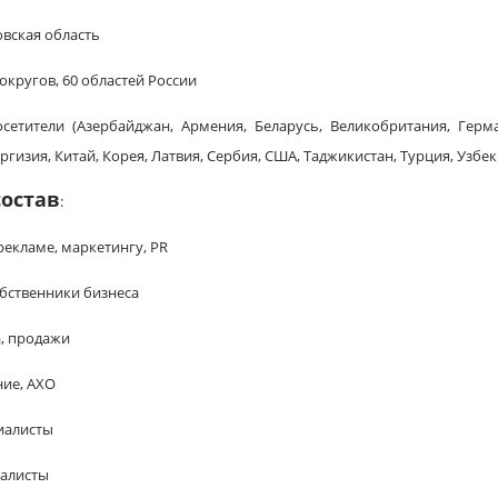
овская область
 округов, 60 областей России
сетители (Азербайджан, Армения, Беларусь, Великобритания, Герма
ргизия, Китай, Корея, Латвия, Сербия, США, Таджикистан, Турция, Узбек
остав
:
рекламе, маркетингу, PR
обственники бизнеса
а, продажи
ние, АХО
циалисты
иалисты