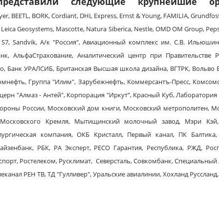
представили следующие крупнейшие о
yer, BEETL, BORK, Cordiant, DHL Express, Ernst & Young, FAMILIA, Grundfos
, Leica Geosystems, Mascotte, Natura Siberica, Nestle, OMD OM Group, P
, S7, Sandvik, А/к "Россия", Авиационный комплекс им. С.В. Ильюши
Банк, АльфаСтрахование, Аналитический центр при Правительстве Р
, Банк УРАЛСИБ, Британская Высшая школа дизайна, ВГТРК, Вольво В
ромнефть, Группа "Илим", Зарубежнефть, Коммерсантъ-Пресс, Комсомо
церн "Алмаз - Антей", Корпорация "Иркут", Красный Куб, Лаборатория
ороны России, Московский дом книги, Московский метрополитен, М
 Московского Кремля, Мытищинский молочный завод, Мэри Кэй,
ургическая компания, ОКБ Кристалл, Первый канал, ПК Балтика,
йзенбанк, РБК, РА Эксперт, РЕСО Гарантия, Республика, РЖД, Росг
сспорт, Ростелеком, Русклимат, Северсталь, Совкомбанк, Специальный 
леканал РЕН ТВ, ТД "Гулливер", Уральские авиалинии, Хохланд Руссланд,