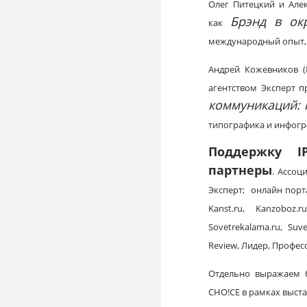
Олег Питецкий и Але
Брэнд в ок
как
международный опыт, 
Андрей Кожевников (Г
агентством Эксперт 
коммуникаций: 
типографика и инфогр
Поддержку
I
партнеры
. Ассоц
Эксперт; онлайн порталы
Kanst.ru, Kanzoboz.r
Sovetrekalama.ru, Suve
Review, Лидер, Професс
Отдельно выражаем б
CHO!CE в рамках выста