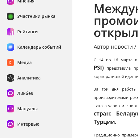
Мнения
Междун
промои
Участники рынка
открыл
Рейтинги
Автор новости 
Календарь событий
С 14 по 16 марта в
Медиа
PSI)
представила пр
корпоративной иденти
Аналитика
За три дня работы
Ликбез
производителями рек
аксессуаров и спорт
Мануалы
стран: Белар
Турции.
Интервью
Традиционно примерн