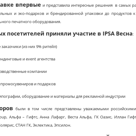
тавке впервые
и представила интересные решения в самых р
ральных и эко-подарков и брендированной упаковки до продуктов 
льного печатного оборудования.
ых посетителей приняли участие в
IPSA Весна
:
 заказчики (из них 9% ритейл)
ендинговые и event агентства
изводственные компании
 промосувениров и подарков
 типографии, оборудование и материалы для рекламной индустрии
оров
были в том числе представлены уважаемыми российскими
oup, Альфа – Гифтс, Анна Лафарг, Веста Альфа, ГК Оазис, Иллан Гиф
олярис, СТАН ГК, Эклектика, Эпсилон.