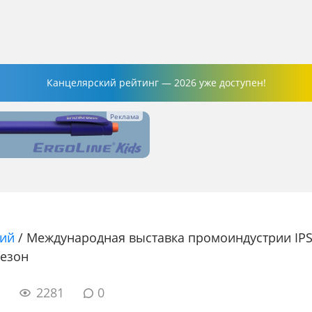
Канцелярский рейтинг — 2026 уже доступен!
ний
/
Международная выставка промоиндустрии IPS
сезон
5
2281
0