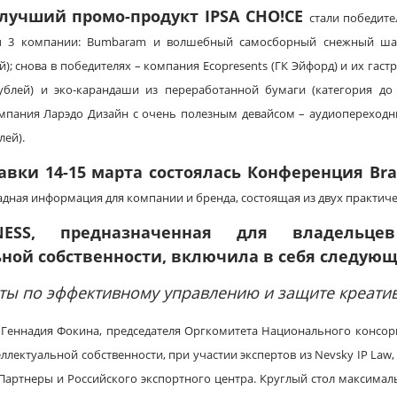
 лучший промо-продукт
IPSA
CHO!
CE
стали победите
ды 3 компании: Bumbaram и волшебный самосборный снежный шар
й); снова в победителях – компания Ecopresents (ГК Эйфорд) и их га
рублей) и эко-карандаши из переработанной бумаги (категория до 
омпания Ларэдо Дизайн с очень полезным девайсом – аудиопереходн
лей).
авки 14-15 марта состоялась Конференция
Br
дная информация для компании и бренда, состоящая из двух практиче
NESS, предназначенная для владельц
ной собственности, включила в себя следую
ты по эффективному управлению и защите креати
 Геннадия Фокина, председателя Оргкомитета Национального консор
ллектуальной собственности, при участии экспертов из Nevsky IP La
 Партнеры и Российского экспортного центра. Круглый стол максима