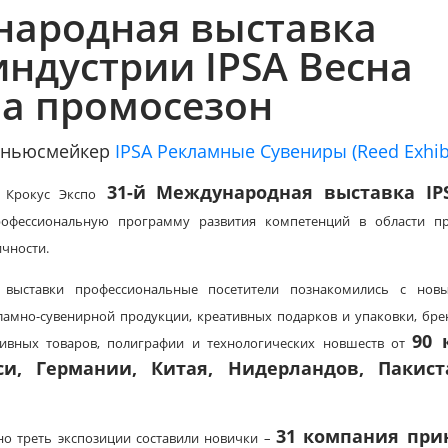
ародная выставка
ндустрии IPSA Весна
а промосезон
/ ньюсмейкер
IPSA Рекламные Сувениры (Reed Exhibi
31-й Международная выставка IPS
 Крокус Экспо
офессиональную программу развития компетенций в области п
чности.
 выставки профессиональные посетители познакомились с нов
ламно-сувенирной продукции, креативных подарков и упаковки, бр
90 
ивных товаров, полиграфии и технологических новшеств от
уси, Германии, Китая, Нидерландов, Пакист
31 компания при
о треть экспозиции составили новички –