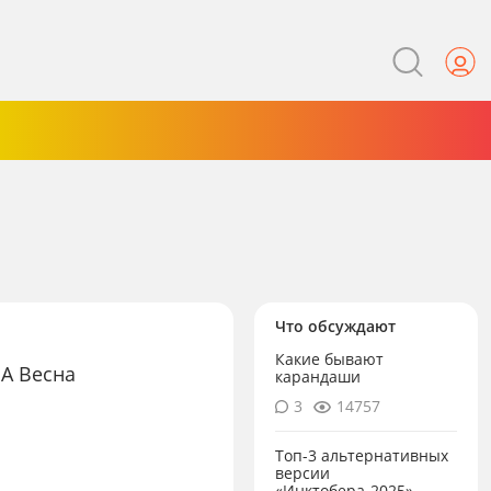
Что обсуждают
Какие бывают
A Весна
карандаши
3
14757
Топ-3 альтернативных
версии
«Инктобера-2025»