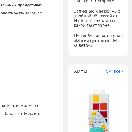
ТМ Expert Complete
азличных продуктовых
Записные книжки А6 с
к Чемпионату мира по
двойной обложкой от
Hatber: выбирай, на
какой ты стороне!
Новая большая тетрадь
«Магия цвета» от ТМ
«Светоч»
Хиты
См. все ›
 компаниями: Admos,
тс, Каталого, Мерлион,