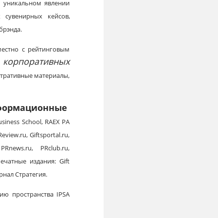
м уникальном явлении
 сувенирных кейсов,
брэнда.
вместно с рейтинговым
ь корпоративных
стративные материалы,
ормационные
siness School, RAEX РА
view.ru, Giftsportal.ru,
PRnews.ru, PRclub.ru,
 печатные издания: Gift
урнал Стратегия.
ию пространства IPSA