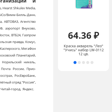
рганизации и
s, Hearst Shkulev Media,
epsiCo/Вимм-Билль-Данн,
на, АВТОВАЗ, Агентство
Ф, аэропорт Внуково,
64.36 ₽
осток, ВТБ24, Газпром
Цена:
не указана
льская правда, Комус,
"Лео" "Учись" Набор
Краска акварель "Лео"
 Касперского, МегаФон
акварельных
"Учись" набор LW-0112
карандашей 12 цв.
12 цв.
осковский Планетарий,
 Норильский никель,
 Почта России, Прио-
осстрах, РосЕвроБанк,
лётный отряд "Россия",
 Читай-город, Яндекс.