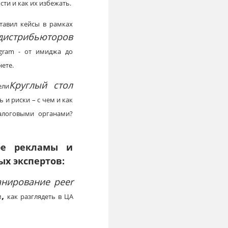
ти и как их избежать.
ставил кейсы в рамках
трибьюторов
agram - от имиджа до
ете.
Круглый стол
ели
 и риски – с чем и как
алоговыми органами?
ре рекламы и
ых экспертов:
ланирование
peer
,
м
как разглядеть в ЦА