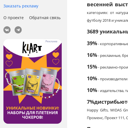
весенней выс
Заказать рекламу
категориях: от нату
О проекте
Обратная связь
футболу 2018 и уника
3689 уникальн
39%
- корпоративные
16%
- рекламные, бр
15%
- рекламно-про
10%
- производители
10%
- издательства,
7%
дистрибьют
Happy Gifts, MIDAS Gr
Промeнс, Проект 111, С