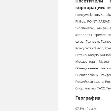
Посетители 
корпорации:
Ba
Honeywell, Icon, Kodak
Philips, POINT PASSAT
"Роспечать", Альфа-
аэропорт Шереметьево
связь, Газпром, Газп
КонсультантПлюс, Кон
Ритейл, Медси, Миноб
Мосцветторг, Музеи
Объединенная металл
Внешторгбанк, Райффа
Российская газета, Ро
Спортмастер, TACC, Те
География
:
97,5% - Россия