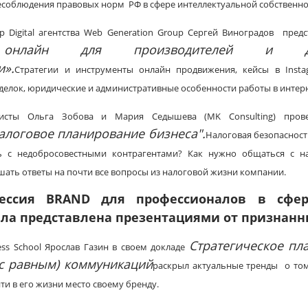
несоблюдения правовых норм РФ в сфере интеллектуальной собственнос
 Digital агентства Web Generation Group Сергей Виноградов пред
 онлайн для производителей и дис
и».
Cтратегии и инструменты онлайн продвижения, кейсы в Inst
делок, юридические и административные особенности работы в интерн
листы Ольга Зобова и Мария Седышева (MK Consulting) пров
алоговое планирование бизнеса".
Налоговая безопасность
ть с недобросовестными контрагентами? Как нужно общаться с н
шать ответы на почти все вопросы из налоговой жизни компании.
Сессия
BRAND для профессионалов в сфе
ла представлена презентациями от признанн
Стратегическое п
ss School Ярослав Газин в своем докладе
 с равным) коммуникаций
раскрыл актуальные тренды о то
ти в его жизни место своему бренду.