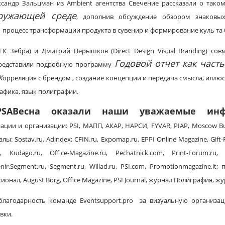
ксандр Зальцман из Ambient агентства Свечение рассказали о тако
ружающей среде
, дополнив обсуждение обзором знаковых
процесс трансформации продукта в сувенир и формирование куль та 
К Зебра) и Дмитрий Перышков (Direct Design Visual Branding) со
Годовой отчет как част
представили подробную программу
к
орреляция с брендом , создание концепции и передача смысла, иллю
афика, язык полиграфии.
PSA
Весна оказали наши уважаемые инф
иации и организации: PSI, МАПП, АКАР, НАРСИ, FYVAR, PIAP, Moscow Bu
: Sostav.ru, Adindex; CFIN.ru, Expomap.ru, EPPI Online Magazine, Gift-Re
u, Kudago.ru, Office-Magazine.ru, Pechatnick.com, Print-Forum.ru, 
nir.Segment.ru, Segment.ru, Willad.ru, PSI.com, Promotionmagazine.it;
ионал, August Borg, Office Magazine, PSI Journal, журнал Полиграфия, ж
лагодарность команде Eventsupport.pro за визуальную организац
вки.