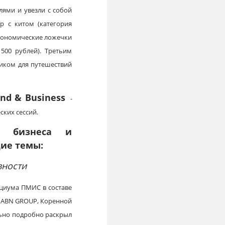
лями и увезли с собой
 с китом (категория
строномические ложечки
500 рублей). Третьим
иком для путешествий
and &
Business
-
ских сессий.
ев бизнеса и
щие темы:
вности
циума ПМИС в составе
w, ABN GROUP, Коренной
льно подробно раскрыл