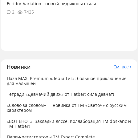
Ecridor Variation - новый вид иконы стиля
2
7425
Новинки
См. все ›
Пазл MAXI Premium «Лео и Тиг»: большое приключение
для малышей
Тетради «Девчачий движ» от Hatber: сила девчат!
«Слово за словом» — новинка от ТМ «Светоч» с русским
характером
«ВОТ ЕНОТ». Закладки-ляссе. Коллаборация TM dpskanc и
ТМ Hatber!
Папки-регистраторы ТМ Expert Complete