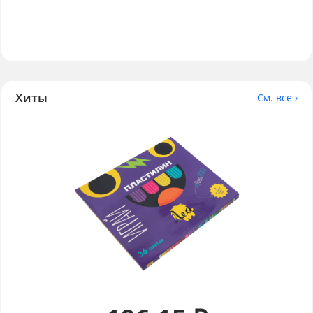
Хиты
См. все ›