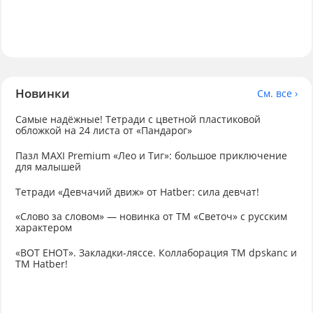
Новинки
См. все ›
Самые надёжные! Тетради с цветной пластиковой
обложкой на 24 листа от «Пандарог»
Пазл MAXI Premium «Лео и Тиг»: большое приключение
для малышей
Тетради «Девчачий движ» от Hatber: сила девчат!
«Слово за словом» — новинка от ТМ «Светоч» с русским
характером
«ВОТ ЕНОТ». Закладки-ляссе. Коллаборация TM dpskanc и
ТМ Hatber!