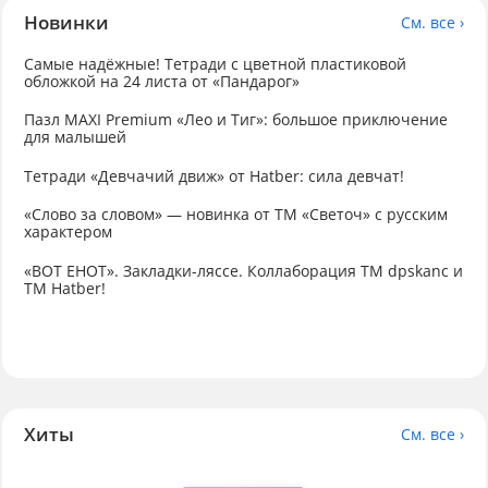
Новинки
См. все ›
Самые надёжные! Тетради с цветной пластиковой
обложкой на 24 листа от «Пандарог»
Пазл MAXI Premium «Лео и Тиг»: большое приключение
для малышей
Тетради «Девчачий движ» от Hatber: сила девчат!
«Слово за словом» — новинка от ТМ «Светоч» с русским
характером
«ВОТ ЕНОТ». Закладки-ляссе. Коллаборация TM dpskanc и
ТМ Hatber!
Хиты
См. все ›