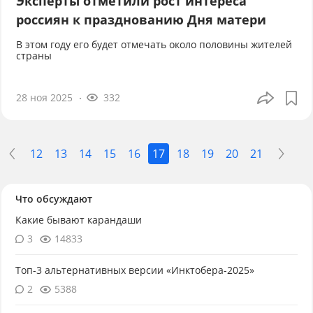
Эксперты отметили рост интереса
россиян к празднованию Дня матери
В этом году его будет отмечать около половины жителей
страны
28 ноя 2025
332
12
13
14
15
16
17
18
19
20
21
Что обсуждают
Какие бывают карандаши
3
14833
Топ-3 альтернативных версии «Инктобера-2025»
2
5388