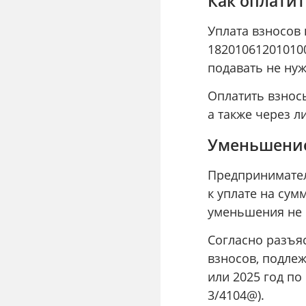
Как оплатит
Уплата взносов
18201061201010
подавать не нуж
Оплатить взнос
а также через 
Уменьшение
Предпринимател
к уплате на сум
уменьшения не 
Согласно разъя
взносов, подлеж
или 2025 год по
3/4104@).