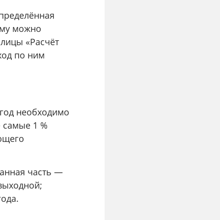
пределённая
мму можно
блицы «Расчёт
ход по ним
 год необходимо
е самые 1 %
ующего
ванная часть —
 выходной;
года.