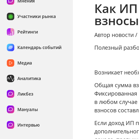
Мнения
Как ИП
взносы 
Участники рынка
Рейтинги
Автор новости 
Полезный разб
Календарь событий
Медиа
Возникает необ
Аналитика
Общая сумма вз
Фиксированная 
Ликбез
в любом случае 
взносов составля
Мануалы
Если доход ИП п
Интервью
дополнительног