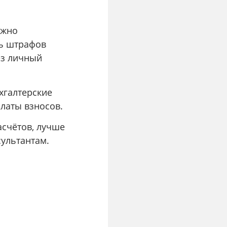
жно
ть штрафов
ез личный
хгалтерские
латы взносов.
асчётов, лучше
ультантам.