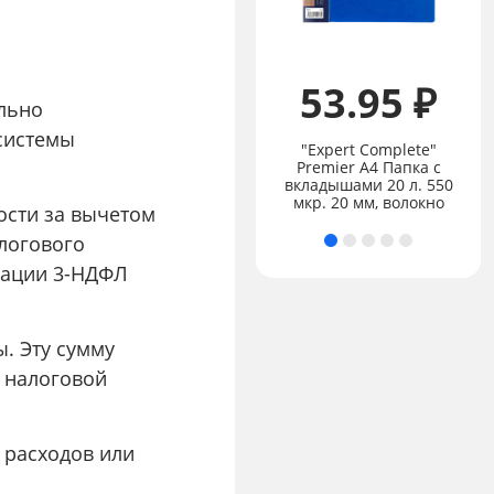
53.95 ₽
льно
Цена:
не указана
 системы
"Expert Complete"
"Лео" "Учись" Набор
Premier А4 Папка с
акварельных
вкладышами 20 л. 550
карандашей 12 цв.
мкр. 20 мм, волокно
ости за вычетом
логового
арации 3-НДФЛ
. Эту сумму
2 налоговой
и расходов или