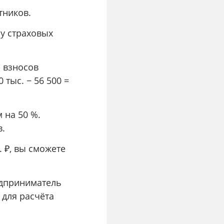
тников.
му страховых
а взносов
 тыс. − 56 500 =
 на 50 %.
в.
. ₽, вы сможете
едприниматель
 для расчёта