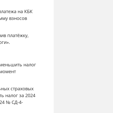
платежа на КБК
умму взносов
ив платёжку,
оги».
уменьшить налог
 момент
ьных страховых
ь налог за 2024
24 № СД-4-