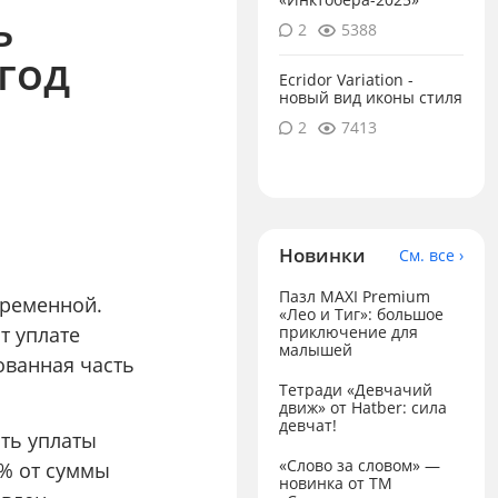
ь
2
5388
 год
Ecridor Variation -
новый вид иконы стиля
2
7413
Новинки
См. все ›
Пазл MAXI Premium
еременной.
«Лео и Тиг»: большое
т уплате
приключение для
малышей
ованная часть
Тетради «Девчачий
движ» от Hatber: сила
девчат!
сть уплаты
«Слово за словом» —
 % от суммы
новинка от ТМ