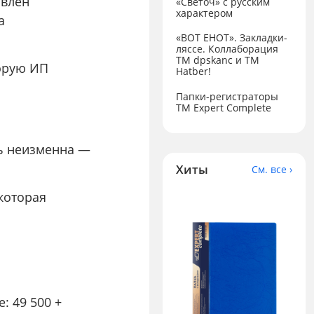
овлен
«Светоч» с русским
характером
а
«ВОТ ЕНОТ». Закладки-
ляссе. Коллаборация
TM dpskanc и ТМ
торую ИП
Hatber!
Папки-регистраторы
ТМ Expert Complete
ть неизменна —
Хиты
См. все ›
которая
: 49 500 +