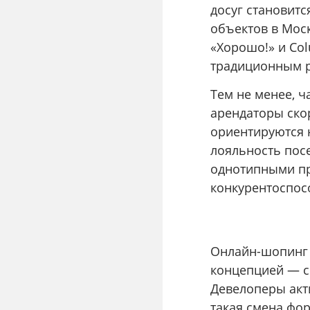
досуг становит
объектов в Моск
«Хорошо!» и Co
традиционным р
Тем не менее, ч
арендаторы ско
ориентируются
лояльность пос
однотипными пр
конкурентоспос
Онлайн-шопинг 
концепцией — с
Девелоперы акт
такая смена фо