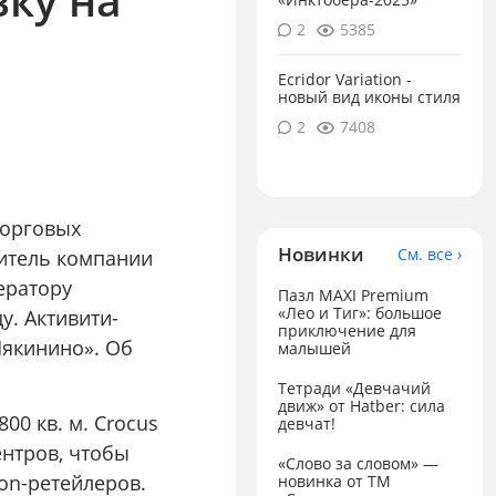
2
5385
Ecridor Variation -
новый вид иконы стиля
2
7408
торговых
Новинки
См. все ›
витель компании
ператору
Пазл MAXI Premium
«Лео и Тиг»: большое
у. Активити-
приключение для
«Мякинино». Об
малышей
Тетради «Девчачий
движ» от Hatber: сила
00 кв. м. Crocus
девчат!
нтров, чтобы
«Слово за словом» —
on-ретейлеров.
новинка от ТМ