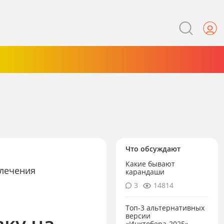
Что обсуждают
Какие бывают
влечения
карандаши
3
14814
Топ-3 альтернативных
вку на
версии
«Инктобера-2025»