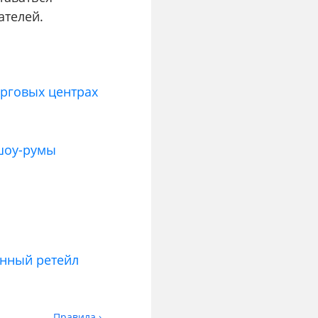
ателей.
орговых центрах
 шоу-румы
нный ретейл
Правила ›