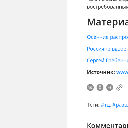
востребованным
Материа
Осенние распро
Россияне вдвое
Сергей Гребенн
Источник:
www.
Теги:
#тц
,
#разв
Комментари