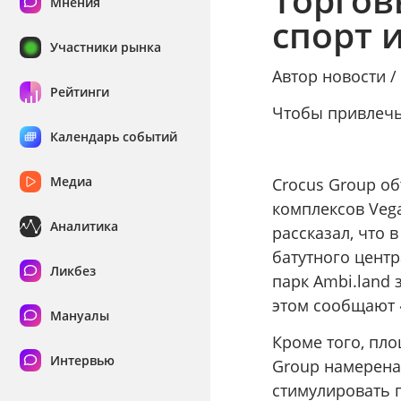
Мнения
спорт 
Участники рынка
Автор новости 
Рейтинги
Чтобы привлечь
Календарь событий
Медиа
Crocus Group об
комплексов Veg
Аналитика
рассказал, что 
батутного центра
Ликбез
парк Ambi.land 
этом сообщают 
Мануалы
Кроме того, пло
Интервью
Group намерена
стимулировать 