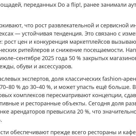
ощадей, переданных Do a flip!, ранее занимали аут
ркивают, что рост развлекательной и сервисной и
ексах — устойчивая тенденция. Это связано с изм
те: рост цен и конкуренция маркетплейсов вызыва
ческих ритейлеров и снижение посещаемости. Нап
 июле–сентябре 2025 года 50 % закрытых магазино
ежды, обуви и аксессуаров.
слевых экспертов, доля классических fashion-арен
 70–80 % до 30–40 %, и может упасть ещё больше. В
овых комплексов пересматривают концепции, сда
ртивные и ресторанные объекты. Сегодня доля раз
нке арендаторов превысила 20 %, что значительн
.
сти обеспечивают прежде всего рестораны и кафе