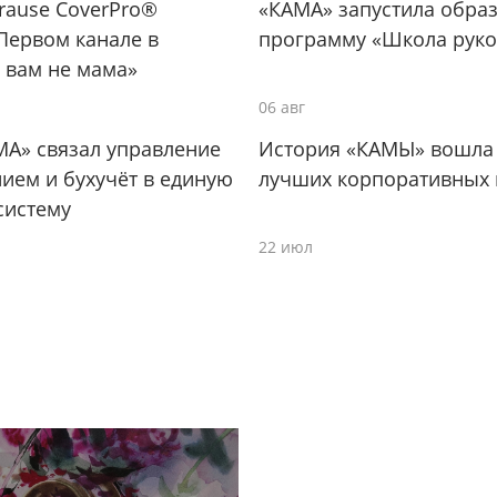
Krause CoverPro®
«КАМА» запустила обра
Первом канале в
программу «Школа руко
 вам не мама»
06 авг
МА» связал управление
История «КАМЫ» вошла 
ием и бухучёт в единую
лучших корпоративных 
систему
22 июл