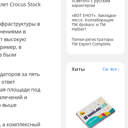
«Светоч» с русским
лет Crocus Stock
характером
«ВОТ ЕНОТ». Закладки-
ляссе. Коллаборация
нфраструктуры в
TM dpskanc и ТМ
Hatber!
енениями в
ют высокую
Папки-регистраторы
ТМ Expert Complete
ример, в
в были
Хиты
См. все ›
даторов за пять
 ответ
вая площади под
влечений и
о выше
, а комплексный