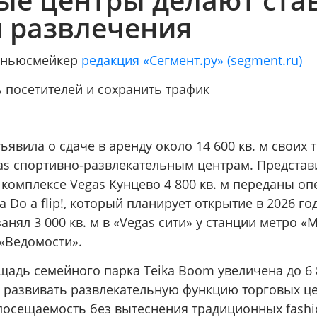
и развлечения
/ ньюсмейкер
редакция «Сегмент.ру» (segment.ru)
 посетителей и сохранить трафик
ъявила о сдаче в аренду около 14 600 кв. м своих 
as спортивно-развлекательным центрам. Предста
в комплексе Vegas Кунцево 4 800 кв. м переданы о
 Do a flip!, который планирует открытие в 2026 год
занял 3 000 кв. м в «Vegas сити» у станции метро 
«Ведомости».
щадь семейного парка Teika Boom увеличена до 6 8
 развивать развлекательную функцию торговых це
посещаемость без вытеснения традиционных fashi