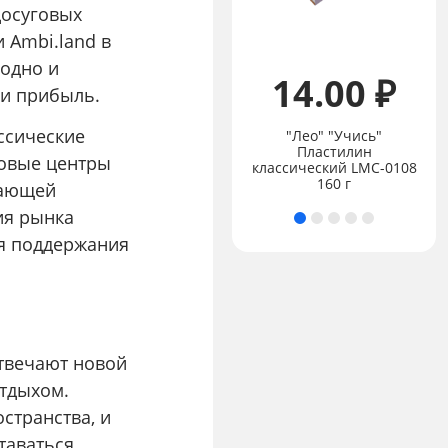
досуговых
и Ambi.land в
годно и
14.00 ₽
 и прибыль.
ассические
"Лео" "Учись"
Пластилин
Цена:
не указана
говые центры
классический LMC-0108
GIOTTO Glitter Glue
160 г
шающей
ия рынка
я поддержания
твечают новой
тдыхом.
странства, и
таваться