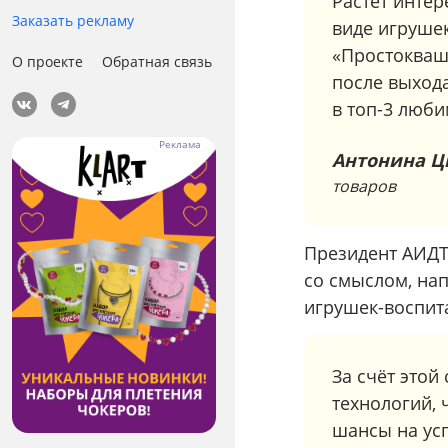
Растёт инте
Заказать рекламу
виде игрушек
«Простокваш
О проекте
Обратная связь
после выхода
в топ-3 люб
Антонина Ц
товаров
Президент АИДТ 
со смыслом, на
игрушек-воспит
За счёт это
технологий,
шансы на ус