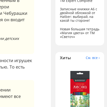
лненным в
ТМ Expert Complete
герои
Записные книжки А6 с
ти Чебурашки
двойной обложкой от
Hatber: выбирай, на
я он входит
какой ты стороне!
Новая большая тетрадь
«Магия цвета» от ТМ
«Светоч»
ии детских
Хиты
См. все ›
ярности игрушек
ью. То есть
нении
имеют все