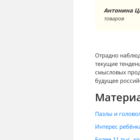
Антонина Ц
товаров
Отрадно наблюда
текущие тенденц
смысловых проду
будущее россий
Материа
Пазлы и голово
Интерес ребёнк
Более 11 тыс. к