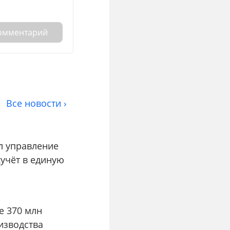
комментарий
Все новости ›
л управление
учёт в единую
е 370 млн
изводства