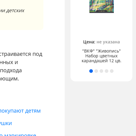
ии детских
65.00 ₽
"Лео" "Ярко"
Цена:
не указана
Пластилин
классический 200 г ( в
"ВКФ" "Живопись"
страивается под
картонной упаковке )
Набор цветных
10 цв.
карандашей 12 цв.
енных и
 подхода
щающим.
покупают детям
рушки
по маркировке