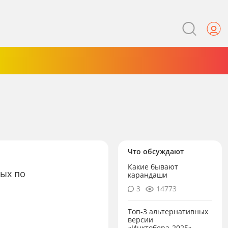
Что обсуждают
Какие бывают
ных по
карандаши
3
14773
Топ-3 альтернативных
версии
«Инктобера-2025»