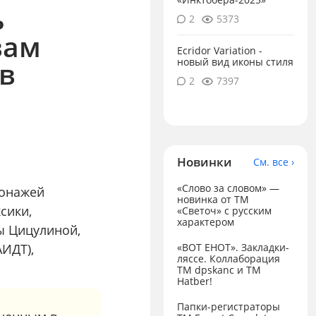
ь
2
5373
вам
Ecridor Variation -
в
новый вид иконы стиля
2
7397
Новинки
См. все ›
«Слово за словом» —
сонажей
новинка от ТМ
сики,
«Светоч» с русским
характером
ы Цицулиной,
АИДТ),
«ВОТ ЕНОТ». Закладки-
ляссе. Коллаборация
TM dpskanc и ТМ
Hatber!
Папки-регистраторы