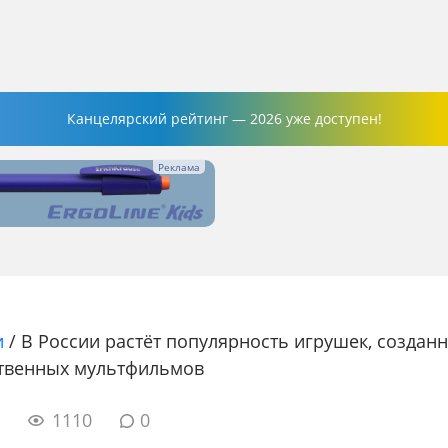
Канцелярский рейтинг — 2026 уже доступен!
и
/
В России растёт популярность игрушек, создан
твенных мультфильмов
5
1110
0