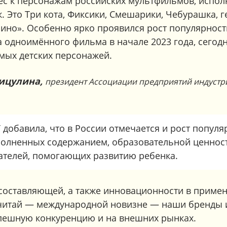
рес к персонажам российских мультфильмов, испо
. Это Три кота, Фиксики, Смешарики, Чебурашка, 
ино». Особенно ярко проявился рост популярнос
 одноимённого фильма в начале 2023 года, сегодн
имых детских персонажей.
ицулина,
президент Ассоциации предприятий индустр
добавила, что в России отмечается и рост попул
полненных содержанием, образовательной ценност
ателей, помогающих развитию ребенка.
й составляющей, а также инновационности в приме
 читай — международной новизне — наши бренды 
пешную конкуренцию и на внешних рынках.