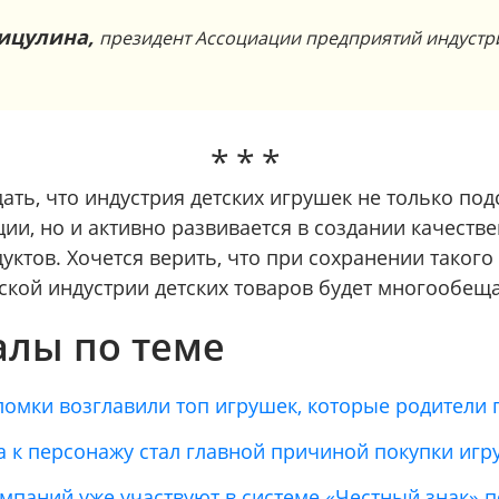
ицулина,
президент Ассоциации предприятий индустр
ть, что индустрия детских игрушек не только под
ии, но и активно развивается в создании качеств
ктов. Хочется верить, что при сохранении такого
ской индустрии детских товаров будет многообе
лы по теме
ломки возглавили топ игрушек, которые родители 
а к персонажу стал главной причиной покупки иг
омпаний уже участвуют в системе «Честный знак» 