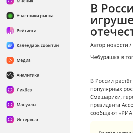
Мнения
В Росс
игруше
Участники рынка
отечес
Рейтинги
Автор новости 
Календарь событий
Чебурашка в то
Медиа
Аналитика
В России растё
популярных рос
Ликбез
Смешарики, гер
президента Ассо
Мануалы
сообщают «РИА 
Интервью