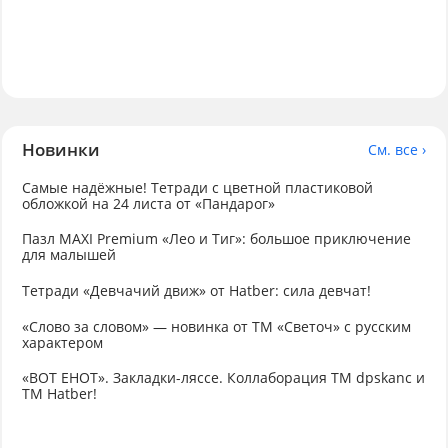
Новинки
См. все ›
Самые надёжные! Тетради с цветной пластиковой
обложкой на 24 листа от «Пандарог»
Пазл MAXI Premium «Лео и Тиг»: большое приключение
для малышей
Тетради «Девчачий движ» от Hatber: сила девчат!
«Слово за словом» — новинка от ТМ «Светоч» с русским
характером
«ВОТ ЕНОТ». Закладки-ляссе. Коллаборация TM dpskanc и
ТМ Hatber!