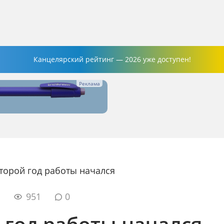
Канцелярский рейтинг — 2026 уже доступен!
торой год работы начался
5
951
0
 год работы начался