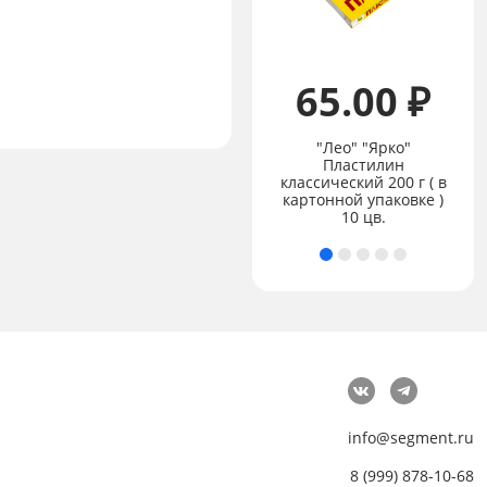
65.00 ₽
62.00 ₽
"Лео" "Ярко"
Краска акварель "Лео"
Пластилин
"Ярко" медовые, без
классический 200 г ( в
кисти (классическая) 12
картонной упаковке )
цв.
10 цв.
info@segment.ru
8 (999) 878-10-68