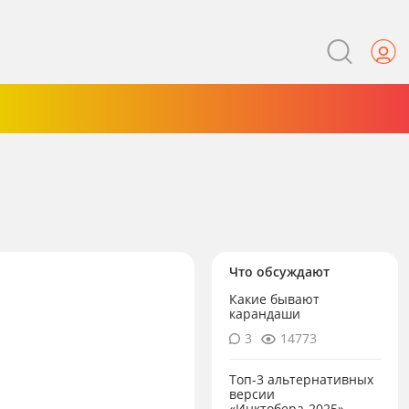
Что обсуждают
Какие бывают
карандаши
3
14773
Топ-3 альтернативных
версии
«Инктобера-2025»