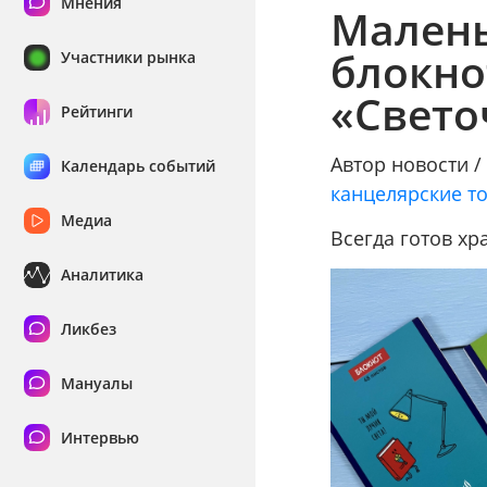
Мнения
Малень
блокно
Участники рынка
«Свето
Рейтинги
Автор новости 
Календарь событий
канцелярские т
Медиа
Всегда готов х
Аналитика
Ликбез
Мануалы
Интервью