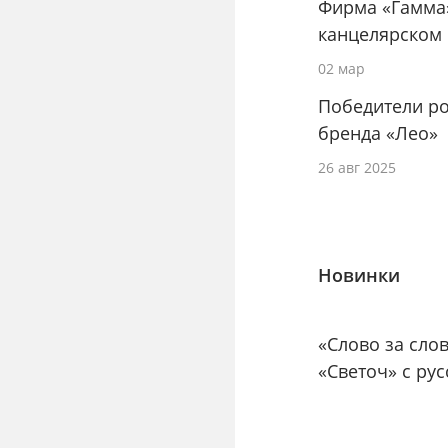
Фирма «Гамма
канцелярском
02 мар
Победители ро
бренда «Лео»
26 авг 2025
Новинки
«Слово за сло
«Светоч» с ру