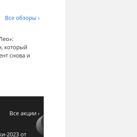
Все обзоры ›
Лео»:
н, который
ент снова и
Все акции ›
ки-2023 от