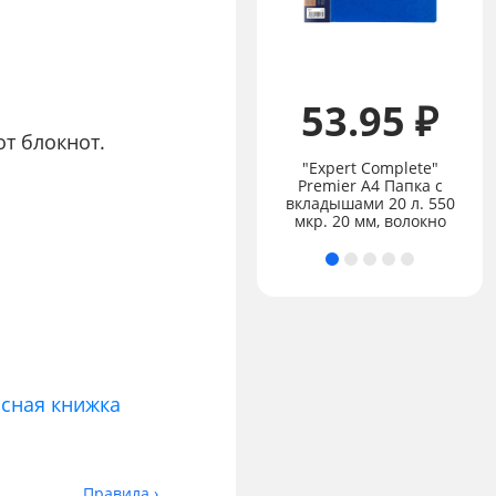
53.95 ₽
196.15 ₽
от блокнот.
"Expert Complete"
"Лео" "Играй"
Premier А4 Папка с
Пластилин
вкладышами 20 л. 550
классический 36 цв.
мкр. 20 мм, волокно
сная книжка
Правила ›