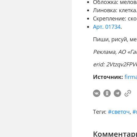
Обложка: мелов
Линовка: клетк
Скрепление: ск
Арт. 01734
.
Пиши, рисуй, ме
Реклама, АО «Г
erid:
2Vtzqv2FPV
Источник:
firm
Теги:
#светоч
,
#
Комментари