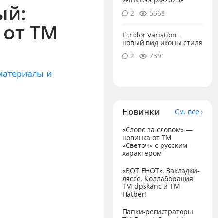
ый:
2
5368
 от ТМ
Ecridor Variation -
новый вид иконы стиля
2
7391
материалы и
Новинки
См. все ›
«Слово за словом» —
новинка от ТМ
«Светоч» с русским
характером
«ВОТ ЕНОТ». Закладки-
ляссе. Коллаборация
TM dpskanc и ТМ
Hatber!
Папки-регистраторы