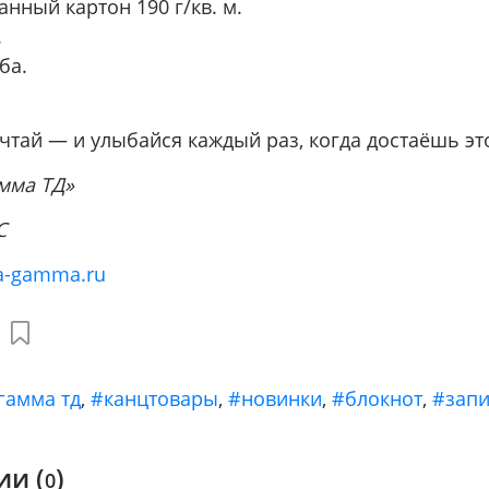
анный картон 190 г/кв. м.
а.
оба.
чтай — и улыбайся каждый раз, когда достаёшь эт
амма ТД»
C
a-gamma.ru
гамма тд
,
#канцтовары
,
#новинки
,
#блокнот
,
#запи
и (
)
0