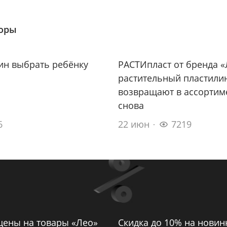
зоры
ин выбрать ребёнку
РАСТИпласт от бренда «
растительный пластили
возвращают в ассортим
снова
6
22 июн
7219
цены на товары «Лео»
Скидка до 10% на новин