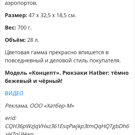
аэропортов.
Размер:
47 х 32,5 х 18,5 см.
Вес:
700 г.
Объём:
28 л.
Цветовая гамма прекрасно впишется в
повседневный и деловой стиль покупателя.
Модель «Концепт». Рюкзаки
Hatber
: тёмно
бежевый и чёрный!
ВИДЕО
Реклама, ООО «Хатбер-М»
erid:
CQH36pWzJqVHxz361EsqPwjkp3tmQqHQTgbDh6
xHZpUHwp