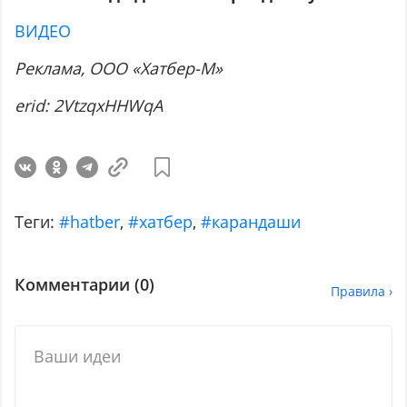
ВИДЕО
Реклама, ООО «Хатбер-М»
erid: 2
VtzqxHHWqA
Теги:
#hatber
,
#хатбер
,
#карандаши
Комментарии (
0
)
Правила ›