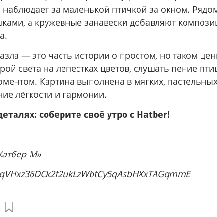
 наблюдает за маленькой птичкой за окном. Рядом
ами, а кружевные занавески добавляют компози
а.
азла — это часть истории о простом, но таком цен
рой света на лепестках цветов, слушать пение пти
оментом. Картина выполнена в мягких, пастельных
ие лёгкости и гармонии.
еталях: соберите своё утро с
Hatber!
Хатбер-М»
zJqVHxz36DCk2f2ukLzWbtCy5qAsbHXxTAGqmmE