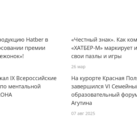
одукцию Hatber в
«Честный знак». Как ко
осовании премии
«ХАТБЕР-М» маркирует 
ежонок»!
свои пазлы и игры
26 мар
жал IX Всероссийские
На курорте Красная По
 по ментальной
завершился VI Семейны
LOHA
образовательный фору
Агутина
07 авг 2025