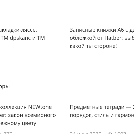
акладки-ляссе.
Записные книжки А6 с 
 TM dpskanc и ТМ
обложкой от Hatber: вы
какой ты стороне!
зоры
 коллекция NEWtone
Предметные тетради — 2
ber: закон всемирного
порядок, стиль и гармон
нежному цвету
773
24 июл 2025
1503