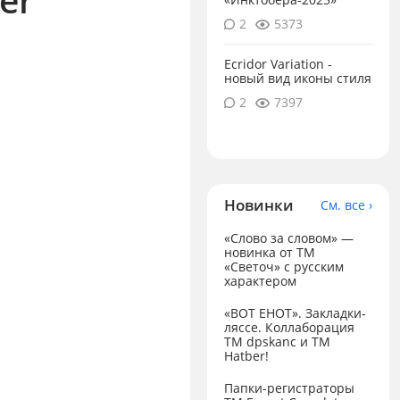
2
5373
Ecridor Variation -
новый вид иконы стиля
2
7397
Новинки
См. все ›
«Слово за словом» —
новинка от ТМ
«Светоч» с русским
характером
«ВОТ ЕНОТ». Закладки-
ляссе. Коллаборация
TM dpskanc и ТМ
Hatber!
Папки-регистраторы