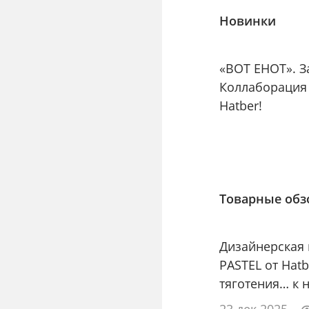
Новинки
«ВОТ ЕНОТ». З
Коллаборация
Hatber!
Товарные об
Дизайнерская
PASTEL от Hat
тяготения… к 
23 дек 2025