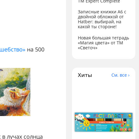
ТМ Expert Complete
Записные книжки А6 с
двойной обложкой от
Hatber: выбирай, на
какой ты стороне!
Новая большая тетрадь
«Магия цвета» от ТМ
«Светоч»
лшебство»
на 500
Хиты
См. все ›
 в лучах солнца