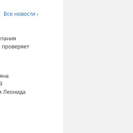
Все новости ›
мпания
и проверяет
ляна
й
м Леонида