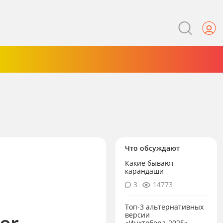
Что обсуждают
Какие бывают
карандаши
3
14773
Топ-3 альтернативных
er
версии
«Инктобера-2025»