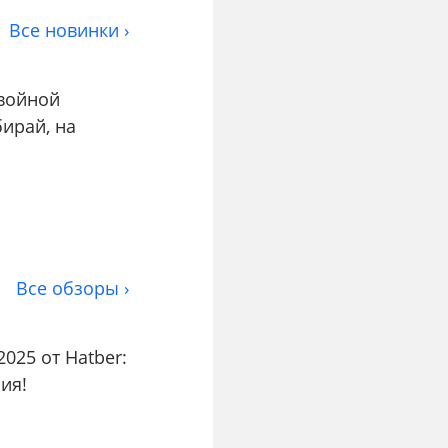
Все новинки ›
двойной
бирай, на
Все обзоры ›
025 от Hatber:
ия!