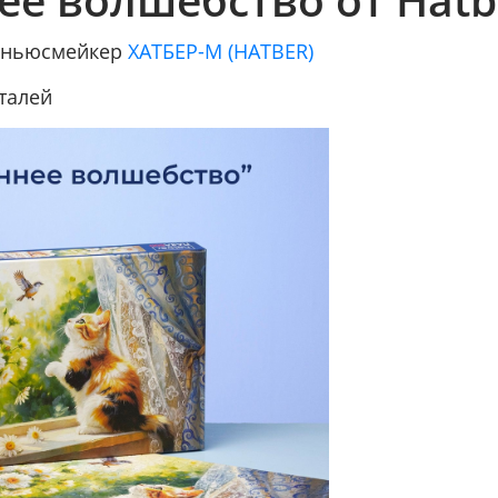
/ ньюсмейкер
ХАТБЕР-М (HATBER)
талей