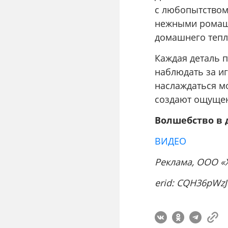
с любопытством
нежными ромашк
домашнего тепл
Каждая деталь п
наблюдать за иг
наслаждаться м
создают ощущен
Волшебство в д
ВИДЕО
Реклама, ООО «
erid: CQH36pW