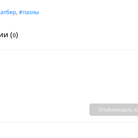
хатбер
,
#пазлы
и (
)
0
Опубликовать 