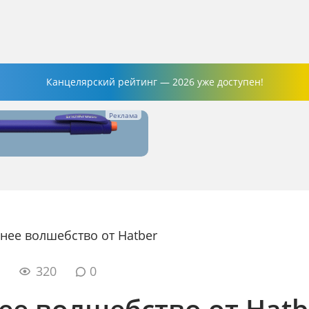
Канцелярский рейтинг — 2026 уже доступен!
нее волшебство от Hatber
8
320
0
ее волшебство от Hatb