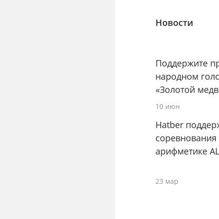
Новости
Поддержите пр
народном гол
«Золотой медв
10 июн
Hatber поддер
соревнования
арифметике A
23 мар