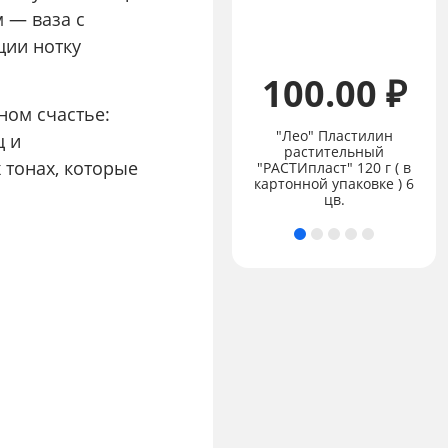
 — ваза с
ции нотку
100.00 ₽
ном счастье:
"Лео" Пластилин
Цена:
не указана
ц и
растительный
 тонах, которые
"Лео" "Расти" Набор
"РАСТИпласт" 120 г ( в
цветных трехгранных
картонной упаковке ) 6
карандашей джамбо
цв.