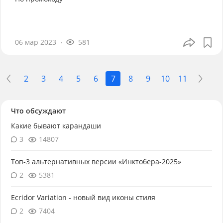
06 мар 2023
581
2
3
4
5
6
7
8
9
10
11
Что обсуждают
Какие бывают карандаши
3
14807
Топ-3 альтернативных версии «Инктобера-2025»
2
5381
Ecridor Variation - новый вид иконы стиля
2
7404