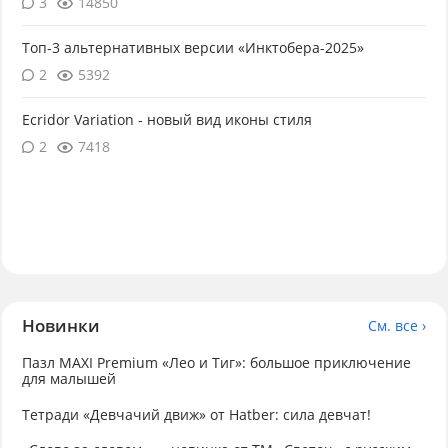
3
14850
Топ-3 альтернативных версии «Инктобера-2025»
2
5392
Ecridor Variation - новый вид иконы стиля
2
7418
Новинки
См. все ›
Пазл MAXI Premium «Лео и Тиг»: большое приключение
для малышей
Тетради «Девчачий движ» от Hatber: сила девчат!