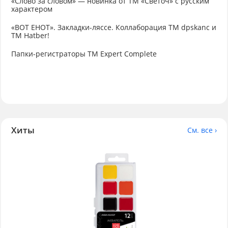
«Слово за словом» — новинка от ТМ «Светоч» с русским
характером
«ВОТ ЕНОТ». Закладки-ляссе. Коллаборация TM dpskanc и
ТМ Hatber!
Папки-регистраторы ТМ Expert Complete
Хиты
См. все ›