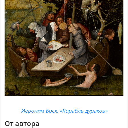
Иероним Босх, «Корабль дураков»
От автора