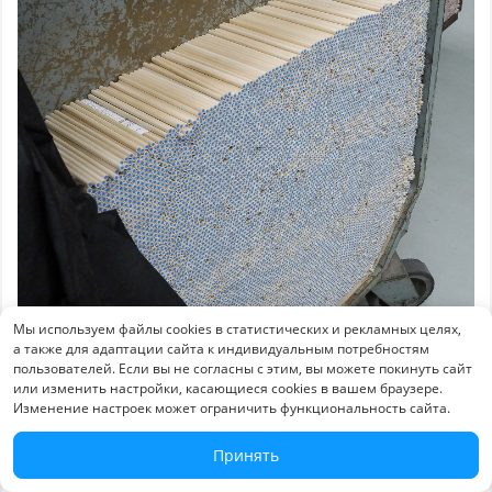
Мы используем файлы cookies в статистических и рекламных целях,
а также для адаптации сайта к индивидуальным потребностям
пользователей. Если вы не согласны с этим, вы можете покинуть сайт
или изменить настройки, касающиеся cookies в вашем браузере.
Рядом с предыдущим станком стоят столы
Изменение настроек может ограничить функциональность сайта.
сортировщиц. Они вручную перебирают
Принять
получившиеся карандаши, сортируя хорошие